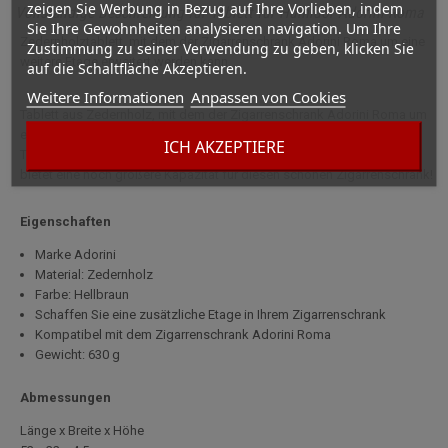
zeigen Sie Werbung in Bezug auf Ihre Vorlieben, indem
Vollständige Beschreibung für Tablett für Humidor Adorini Roma
Sie Ihre Gewohnheiten analysieren navigation. Um Ihre
Zedernholztablett, mit dem der Zigarrenschrank Adorini Roma um eine
Zustimmung zu seiner Verwendung zu geben, klicken Sie
weitere Etage erweitert werden kann.
auf die Schaltfläche Akzeptieren.
Weitere Informationen
Anpassen von Cookies
Tablett aus Zedernholz, mit dem der Zigarrenschrank Adorini Roma um
eine weitere Etage erweitert werden kann. Es ist identisch mit den
ICH AKZEPTIERE
Tabletts, die mit dem originalen Roma-Humidor geliefert werden. Dies
bietet eine noch größere Kapazität für diesen schönen Zigarrenschrank!
Eigenschaften
Marke Adorini
Material: Zedernholz
Farbe: Hellbraun
Schaffen Sie eine zusätzliche Etage in Ihrem Zigarrenschrank
Kompatibel mit dem Zigarrenschrank Adorini Roma
Gewicht: 630 g
Abmessungen
Länge x Breite x Höhe