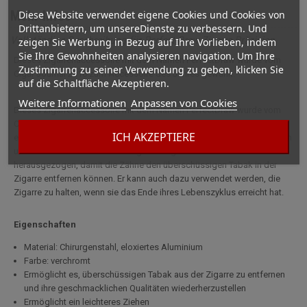
Mehr Infos
Diese Website verwendet eigene Cookies und Cookies von
Drittanbietern, um unsereDienste zu verbessern. Und
Vollständige Beschreibung für Perfect Draw Zigarre Präzision
zeigen Sie Werbung in Bezug auf Ihre Vorlieben, indem
Sie Ihre Gewohnheiten analysieren navigation. Um Ihre
Dieses Zigarrenaccessoire mit dem Namen PerfectDraw wurde vom
Zustimmung zu seiner Verwendung zu geben, klicken Sie
Cigar Journal 2018 zum Accessoire des Jahres gewählt.
auf die Schaltfläche Akzeptieren.
Weitere Informationen
Anpassen von Cookies
Dieses Zigarrenaccessoire mit dem Namen PerfectDraw wurde vom
Cigar Journal 2018 zum Accessoire des Jahres gewählt. Es ähnelt
ICH AKZEPTIERE
einem Stahlstab mit kleinen Zähnen wie bei Harpunen und wird einfach
unter Drehen in das Ende der Zigarre eingeführt und wieder
herausgezogen, damit die Zähne den überschüssigen Tabak in der
Zigarre entfernen können. Er kann auch dazu verwendet werden, die
Zigarre zu halten, wenn sie das Ende ihres Lebenszyklus erreicht hat.
Eigenschaften
Material: Chirurgenstahl, eloxiertes Aluminium
Farbe: verchromt
Ermöglicht es, überschüssigen Tabak aus der Zigarre zu entfernen
und ihre geschmacklichen Qualitäten wiederherzustellen
Ermöglicht ein leichteres Ziehen