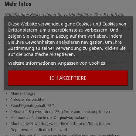
Mehr Infos
Vollständige Beschreibung für Luftbefeuchter 72 % 8 g Integra
Boost x1
Diese Website verwendet eigene Cookies und Cookies von
Mit diesem Befeuchterbeutel können Sie Ihre Zigarren in Ihrem Humidor
Drittanbietern, um unsereDienste zu verbessern. Und
perfekt aufbewahren.
zeigen Sie Werbung in Bezug auf Ihre Vorlieben, indem
Sie Ihre Gewohnheiten analysieren navigation. Um Ihre
Zustimmung zu seiner Verwendung zu geben, klicken Sie
Mit diesem Befeuchterbeutel können Sie Ihre Zigarren in Ihrem Humidor
auf die Schaltfläche Akzeptieren.
perfekt aufbewahren. Das hier vorgestellte Integra Boost
Weitere Informationen
Anpassen von Cookies
Befeuchtungssystem liefert 72% relative Luftfeuchtigkeit an jede Ihrer
Zigarren.
ICH AKZEPTIERE
Eigenschaften
Marke: Integra
1 Beutel Befeuchter
Feuchtigkeitsgehalt: 72 %
1 Beutel à 8 g wird für ca. 28 g Trockenmasse empfohlen
Haltbarkeit: 1 Jahr in der Originalverpackung
Muss ersetzt werden, wenn die rosafarbene Tablette des
Replacement Indicator blau wird
Unabhängig, Sie stellen es in Ihren Keller und brauchen sich um