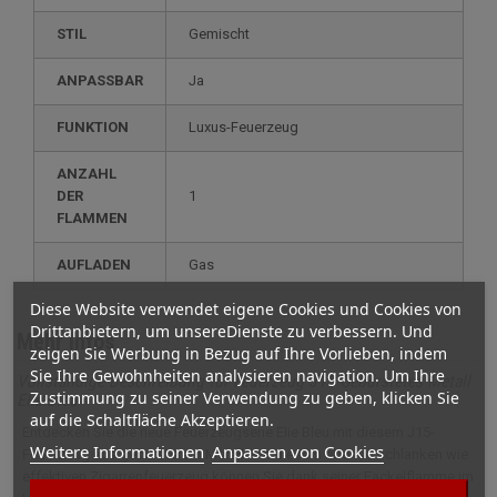
STIL
gemischt
ANPASSBAR
ja
FUNKTION
luxus-Feuerzeug
ANZAHL
DER
1
FLAMMEN
AUFLADEN
gas
Diese Website verwendet eigene Cookies und Cookies von
Drittanbietern, um unsereDienste zu verbessern. Und
Mehr Infos
zeigen Sie Werbung in Bezug auf Ihre Vorlieben, indem
Sie Ihre Gewohnheiten analysieren navigation. Um Ihre
Vollständige Beschreibung für Feuerzeug J15 Gebürstetes Metall
Zustimmung zu seiner Verwendung zu geben, klicken Sie
Elie Bleu
auf die Schaltfläche Akzeptieren.
Entdecken Sie die neue Feuerzeugserie Elie Bleu mit diesem J15-
Weitere Informationen
Anpassen von Cookies
Feuerzeug aus gebürstetem Metall! Mit diesem ebenso schlanken wie
effektiven Zigarrenfeuerzeug können Sie dank seiner Fackelflamme im