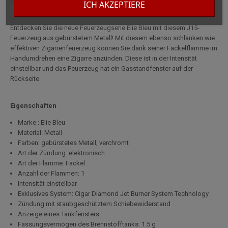
Handumdrehen eine Zigarre anzünden.
ICH AKZEPTIERE
Entdecken Sie die neue Feuerzeugserie Elie Bleu mit diesem J15-
Feuerzeug aus gebürstetem Metall! Mit diesem ebenso schlanken wie
effektiven Zigarrenfeuerzeug können Sie dank seiner Fackelflamme im
Handumdrehen eine Zigarre anzünden. Diese ist in der Intensität
einstellbar und das Feuerzeug hat ein Gasstandfenster auf der
Rückseite.
Eigenschaften
Marke : Elie Bleu
Material: Metall
Farben: gebürstetes Metall, verchromt
Art der Zündung: elektronisch
Art der Flamme: Fackel
Anzahl der Flammen: 1
Intensität einstellbar
Exklusives System: Cigar Diamond Jet Burner System Technology
Zündung mit staubgeschütztem Schiebewiderstand
Anzeige eines Tankfensters
Fassungsvermögen des Brennstofftanks: 1.5 g