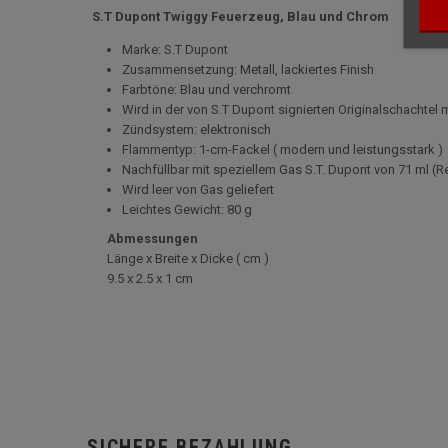
S.T Dupont Twiggy Feuerzeug, Blau und Chrom
Marke: S.T Dupont
Zusammensetzung: Metall, lackiertes Finish
Farbtöne: Blau und verchromt
Wird in der von S.T Dupont signierten Originalschachtel m
Zündsystem: elektronisch
Flammentyp: 1-cm-Fackel ( modern und leistungsstark )
Nachfüllbar mit speziellem Gas S.T. Dupont von 71 ml (
Wird leer von Gas geliefert
Leichtes Gewicht: 80 g
Abmessungen
Länge x Breite x Dicke ( cm )
9.5 x 2.5 x 1 cm
SICHERE BEZAHLUNG