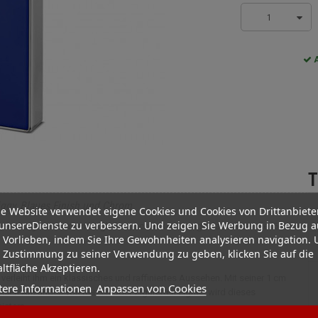
1
A
T
iggy, Blaues Finish und Chrom
e Website verwendet eigene Cookies und Cookies von Drittanbiete
unsereDienste zu verbessern. Und zeigen Sie Werbung in Bezug a
rom fängt mit seinem länglichen, schlanken Design das Wesen der 60er
 Vorlieben, indem Sie Ihre Gewohnheiten analysieren navigation.
 Zustimmung zu seiner Verwendung zu geben, klicken Sie auf die
ltfläche Akzeptieren.
leiht ihm ein klassisches und raffiniertes Aussehen. Mit seiner 1 cm
tere Informationen
Anpassen von Cookies
isen Anzünden von Kerzen oder Zigaretten eignet, wird dieses
istern.