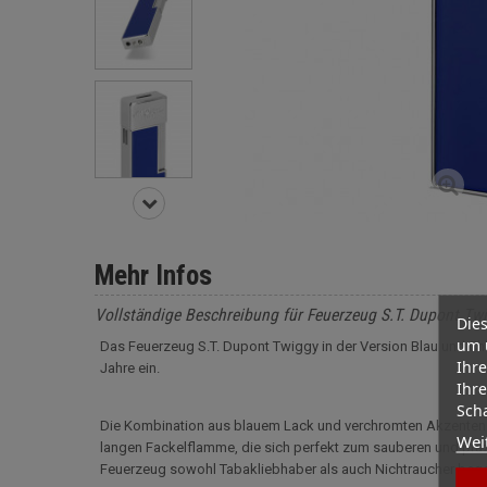
Mehr Infos
Vollständige Beschreibung für Feuerzeug S.T. Dupont Tw
Dies
um 
Das Feuerzeug S.T. Dupont Twiggy in der Version Blau und Ch
Ihre
Jahre ein.
Ihre
Scha
Die Kombination aus blauem Lack und verchromten Akzenten ver
Wei
langen Fackelflamme, die sich perfekt zum sauberen und präz
Feuerzeug sowohl Tabakliebhaber als auch Nichtraucher bege