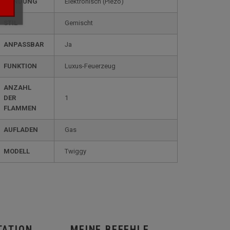
ZÜNDUNG
elektronisch (Piezo)
STIL
gemischt
ANPASSBAR
ja
FUNKTION
luxus-Feuerzeug
ANZAHL
DER
1
FLAMMEN
AUFLADEN
gas
MODELL
twiggy
TATION
MEINE BEFEHLE