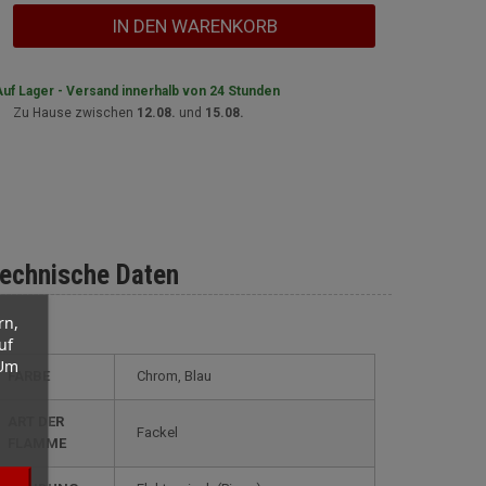
IN DEN WARENKORB
uf Lager - Versand innerhalb von 24 Stunden
Zu Hause zwischen
12.08.
und
15.08.
echnische Daten
rn,
uf
 Um
FARBE
Chrom, Blau
ART DER
Fackel
FLAMME