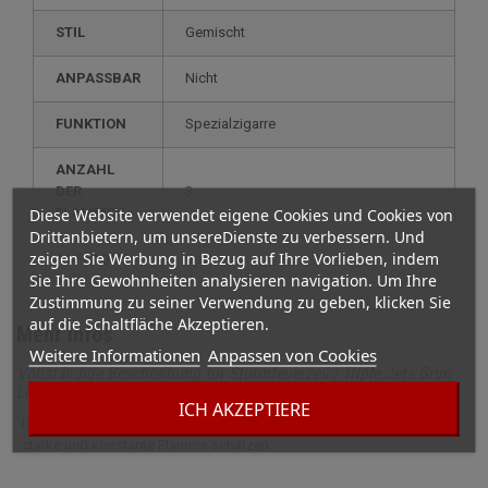
STIL
gemischt
ANPASSBAR
nicht
FUNKTION
spezialzigarre
ANZAHL
DER
3
Diese Website verwendet eigene Cookies und Cookies von
FLAMMEN
Drittanbietern, um unsereDienste zu verbessern. Und
zeigen Sie Werbung in Bezug auf Ihre Vorlieben, indem
AUFLADEN
gas
Sie Ihre Gewohnheiten analysieren navigation. Um Ihre
Zustimmung zu seiner Verwendung zu geben, klicken Sie
auf die Schaltfläche Akzeptieren.
Mehr Infos
Weitere Informationen
Anpassen von Cookies
Vollständige Beschreibung für Sturmfeuerzeug Triple Jets Grün
Leuchtend
ICH AKZEPTIERE
Das Sturmfeuerzeug Triple Jets Fluo ist ein Muss für alle, die eine
starke und konstante Flamme schätzen.