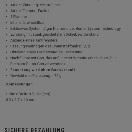
Art der Zündung: elektronisch
Art der Flamme: Fackel
1 Flamme
Intensität einstellbar
Exklusives System: Cigar Diamond Jet Burner System Technology
Zündung mit staubgeschütztem Schiebewiderstand
Anzeige eines Tankfensters
Fassungsvermögen des Brennstofftanks: 1,5 g
Ultralanglebige UV-beständige Lackierung
Nachfüllbar mit Gas, das auf unserer Website erhältlich ist (nur
Premium-Butan-Gas verwenden)
Feuerzeug wird ohne Gas verkauft
Gewicht des Feuerzeugs: 75 g
Abmessungen
Höhe x Breite x Dicke (cm)
6.9 x 3.7 x 1.3 cm
SICHERE BEZAHLUNG