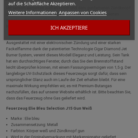
auf die Schaltfläche Akzeptieren.
Mit seinem eleganten weißen Finish und dem gunfarbenen Zündknopf
Weitere Informationen
Anpassen von Cookies
symbolisiert dieses Sturmfeuerzeug, das von der renommierten
französischen Firma Elie Bleu, entworfen wurde, den Gipfel der
Raffinesse.
ICH AKZEPTIERE
Ausgestattet mit einer elektronischen Zündung und einer starken
Fackelflamme dank der patentierten Technologie Cigar Diamond Jet
Burner System, vereint dieses Modell Eleganz und Leistung. Sein Tank
hat ein durchsichtiges Fenster, durch das Sie den Brennstoffstand
leicht überprüfen können, mit einem Fassungsvermögen von 1,5 g. Der
langlebige UV-Schutzlack dieses Feuerzeugs sorgt dafür, dass sein
ursprünglicher Glanz auch im Laufe der Zeit erhalten bleibt. Für eine
maximale Wirkung empfehlen wir, es mit Premium-Butangas
nachzufüllen, das auf unserer Website erhältlich ist. Bitte beachten Sie,
dass das Feuerzeug ohne Gas geliefert wird.
Feuerzeug Elie Bleu Selection J15 Gun Weiß
Marke : Elie bleu
Zusammensetzung: Metall
Farbton: Körper weiß und Zündknopf gun
Wird in der Originalverpackung mit Markensignatur geliefert