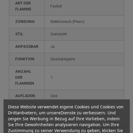
ART DER
Fackel
FLAMME
ZÜNDUNG
elektronisch (Piezo)
STIL
gemischt
ANPASSBAR
ja
FUNKTION
spezialzigarre
ANZAHL
DER
1
FLAMMEN
AUFLADEN
gas
Diese Website verwendet eigene Cookies und Cookies von
Drittanbietern, um unsereDienste zu verbessern. Und
Mehr Infos
zeigen Sie Werbung in Bezug auf Ihre Vorlieben, indem
Sie Ihre Gewohnheiten analysieren navigation. Um Ihre
Vollständige Beschreibung für Feuerzeug Elie Bleu Selection J15
Zustimmung zu seiner Verwendung zu geben, klicken Sie
Gun Weiß