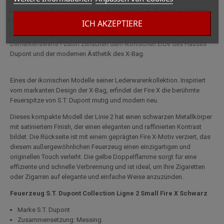
Vollständige Beschreibung für Feuerzeug S.T. Dupont Collection
Linie 2 Small Fire X Schwarz
ICH AKZEPTIERE
Das Feuerzeug S.T. Dupont Ligne 2 Small Fire X Noir verkörpert eine
bemerkenswerte Fusion zwischen dem ikonischen Erbe des Hauses
Dupont und der modernen Ästhetik des X-Bag.
Eines der ikonischen Modelle seiner Lederwarenkollektion. Inspiriert
vom markanten Design der X-Bag, erfindet der Fire X die berühmte
Feuerspitze von S.T. Dupont mutig und modern neu.
Dieses kompakte Modell der Linie 2 hat einen schwarzen Metallkörper
mit satiniertem Finish, der einen eleganten und raffinierten Kontrast
bildet. Die Rückseite ist mit einem geprägten Fire X-Motiv verziert, das
diesem außergewöhnlichen Feuerzeug einen einzigartigen und
originellen Touch verleiht. Die gelbe Doppelflamme sorgt für eine
effiziente und schnelle Verbrennung und ist ideal, um Ihre Zigaretten
oder Zigarren auf elegante und einfache Weise anzuzünden.
Feuerzeug S.T. Dupont Collection Ligne 2 Small Fire X Schwarz
Marke S.T. Dupont
Zusammensetzung: Messing