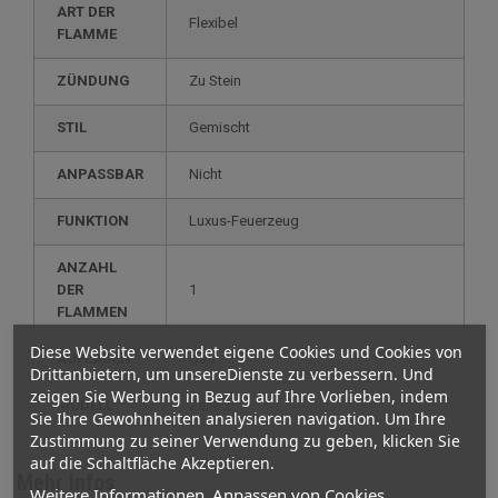
ART DER
Flexibel
FLAMME
ZÜNDUNG
Zu Stein
STIL
gemischt
ANPASSBAR
nicht
FUNKTION
luxus-Feuerzeug
ANZAHL
DER
1
FLAMMEN
Diese Website verwendet eigene Cookies und Cookies von
AUFLADEN
gas
Drittanbietern, um unsereDienste zu verbessern. Und
zeigen Sie Werbung in Bezug auf Ihre Vorlieben, indem
MODELL
zeile 2
Sie Ihre Gewohnheiten analysieren navigation. Um Ihre
Zustimmung zu seiner Verwendung zu geben, klicken Sie
auf die Schaltfläche Akzeptieren.
Mehr Infos
Weitere Informationen
Anpassen von Cookies