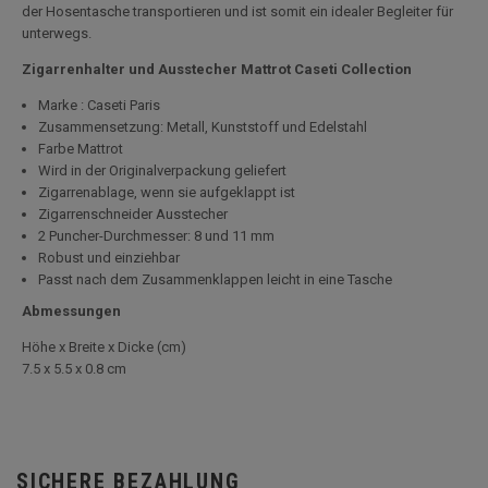
der Hosentasche transportieren und ist somit ein idealer Begleiter für
unterwegs.
Zigarrenhalter und Ausstecher Mattrot Caseti Collection
Marke : Caseti Paris
Zusammensetzung: Metall, Kunststoff und Edelstahl
Farbe Mattrot
Wird in der Originalverpackung geliefert
Zigarrenablage, wenn sie aufgeklappt ist
Zigarrenschneider Ausstecher
2 Puncher-Durchmesser: 8 und 11 mm
Robust und einziehbar
Passt nach dem Zusammenklappen leicht in eine Tasche
Abmessungen
Höhe x Breite x Dicke (cm)
7.5 x 5.5 x 0.8 cm
SICHERE BEZAHLUNG