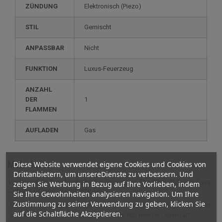
ZÜNDUNG
elektronisch (Piezo)
STIL
gemischt
ANPASSBAR
nicht
FUNKTION
luxus-Feuerzeug
ANZAHL
DER
1
FLAMMEN
AUFLADEN
gas
Mehr Infos
Diese Website verwendet eigene Cookies und Cookies von
Drittanbietern, um unsereDienste zu verbessern. Und
Vollständige Beschreibung für Feuerzeug Elie Bleu J15 Gun Casa
zeigen Sie Werbung in Bezug auf Ihre Vorlieben, indem
Cubana Orange - Limitierte Serie
Sie Ihre Gewohnheiten analysieren navigation. Um Ihre
Zustimmung zu seiner Verwendung zu geben, klicken Sie
Das Sturmfeuerzeug Elie Bleu J15 Gun Casa Cubana Orange verkörpert
auf die Schaltfläche Akzeptieren.
auf raffinierte Weise die Eleganz und die kubanische Lebensart.