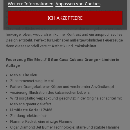
Weitere Informationen
Anpassen von Cookies
Als Teil der Casa Cubana-Kollektion ist dieses Modell eine Hommage
ICH AKZEPTIERE
an die warme Kultur Kubas mit vibrierenden Illustrationen, die das
Wesen und die Atmosphäre der Insel einfangen. Seine elegante
Chromoberfläche wird durch einen leuchtenden orangefarbenen Lack
hervorgehoben, wodurch ein kühner Kontrast und ein anspruchsvolles
Design entsteht. Perfekt für Liebhaber außergewöhnlicher Feuerzeuge,
denn dieses Modell vereint Ästhetik und Praktikabilität.
Feuerzeug Elie Bleu J15 Gun Casa Cubana Orange - Limitierte
Auflage
Marke : Elie Bleu
Zusammensetzung: Metall
Farben: Orangefarbener Körper und verchromter Anzündknopf
verzierung: Illustration des kubanischen Lebens
Wird sorgfältig verpackt und geschützt in der Originalschachtel mit
Markensignatur geliefert
Limitierte Serie: 17/488
Zündung: elektronisch
Flamme: Fackel, eine einzige Flamme
Cigar Diamond Jet Burner Technologie: starre und stabile Flamme