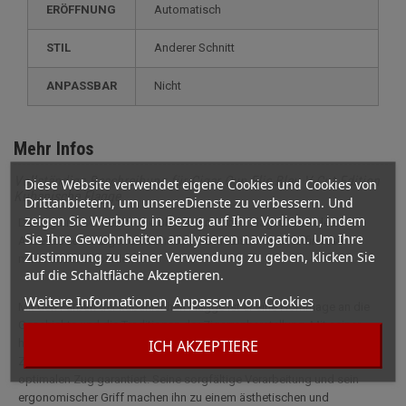
ERÖFFNUNG
Automatisch
STIL
anderer Schnitt
ANPASSBAR
nicht
Mehr Infos
Vollständige Beschreibung für Cigar Cup Elie Bleu V-Cut Edition
Diese Website verwendet eigene Cookies und Cookies von
Kubanische Flagge
Drittanbietern, um unsereDienste zu verbessern. Und
zeigen Sie Werbung in Bezug auf Ihre Vorlieben, indem
Der Zigarrenschneider Elie Bleu V-Cut Cuban Flag ist das ideale
Sie Ihre Gewohnheiten analysieren navigation. Um Ihre
Accessoire für Zigarrenliebhaber, die Präzision und Raffinesse
Zustimmung zu seiner Verwendung zu geben, klicken Sie
miteinander verbinden.
auf die Schaltfläche Akzeptieren.
Weitere Informationen
Anpassen von Cookies
Mit den Farben der kubanischen Flagge ist er eine Hommage an die
Geschichte und die Traditionen der Zigarrenherstellung. Mit seiner
ICH AKZEPTIERE
hochwertigen Klinge aus rostfreiem Stahl sorgt dieser
Zigarrenschneider für einen sauberen V-förmigen Schnitt, der einen
optimalen Zug garantiert. Seine sorgfältige Verarbeitung und sein
ergonomischer Griff machen ihn zu einem ästhetischen und