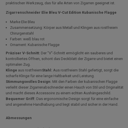
praktischen Werkzeug, das für alle Arten von Zigarren geeignet ist.
Zigarrenschneider Elie Bleu V-Cut Edition Kubanische Flagge
Marke Elie Bleu
Zusammensetzung: Körper aus Metall und Klingen aus rostfreiem
Chirurgenstahl
Farben: weiß blau rot
Ornament: Kubanische Flagge
Präziser V-Schnitt:
Der "V"-Schnitt ermöglicht ein sauberes und
kontrolliertes Öffnen, schont das Deckblatt der Zigarre und bietet einen
optimalen Zug.
Klinge
aus rostfreiem
Stahl:
Aus rostfreiem Stahl gefertigt, sorgt die
scharfe Klinge für eine lange Haltbarkeit und Leistung.
Stimmungsvolles Design:
Mit den Farben der kubanischen Flagge
verleiht dieser Zigarrenabschneider einen Hauch von Stil und Originalität
und macht dieses Accessoire zu einem echten Aushängeschild.
Bequemer Griff:
Das ergonomische Design sorgt für eine einfache
und angenehme Handhabung und liegt stabil und sicher in der Hand.
Abmessungen