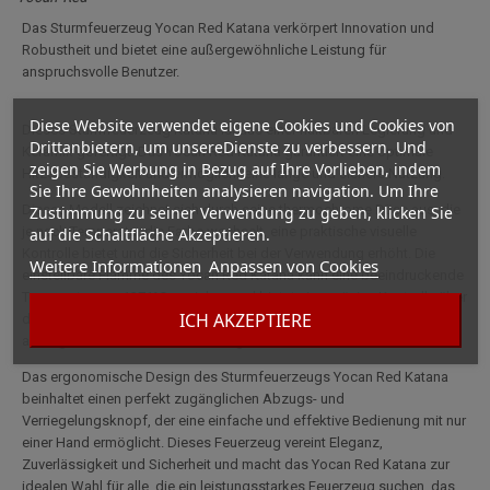
Das Sturmfeuerzeug Yocan Red Katana verkörpert Innovation und
Robustheit und bietet eine außergewöhnliche Leistung für
anspruchsvolle Benutzer.
Diese Website verwendet eigene Cookies und Cookies von
Dieses Sturmfeuerzeug Katana ist aus einer haltbaren Legierung und
Drittanbietern, um unsereDienste zu verbessern. Und
Keramik gefertigt. Das Yocan Red Katana garantiert eine optimale
zeigen Sie Werbung in Bezug auf Ihre Vorlieben, indem
Hitzebeständigkeit und ermöglicht eine lange und sichere Nutzung.
Sie Ihre Gewohnheiten analysieren navigation. Um Ihre
Dieses Modell zeichnet sich durch seine thermochrome Düse aus, die
Zustimmung zu seiner Verwendung zu geben, klicken Sie
je nach Temperatur die Farbe wechselt, eine praktische visuelle
auf die Schaltfläche Akzeptieren.
Kontrolle bietet und die Sicherheit bei der Verwendung erhöht. Die
Weitere Informationen
Anpassen von Cookies
einstellbare Flamme des Yocan Red Katana kann eine beeindruckende
Temperatur von 1371°C erreichen und bietet eine präzise Kontrolle über
ICH AKZEPTIERE
die Intensität und eine Reichweite von über 30 cm bei
außergewöhnlicher Windbeständigkeit.
Das ergonomische Design des Sturmfeuerzeugs Yocan Red Katana
beinhaltet einen perfekt zugänglichen Abzugs- und
Verriegelungsknopf, der eine einfache und effektive Bedienung mit nur
einer Hand ermöglicht. Dieses Feuerzeug vereint Eleganz,
Zuverlässigkeit und Sicherheit und macht das Yocan Red Katana zur
idealen Wahl für alle, die ein leistungsstarkes Feuerzeug suchen, das