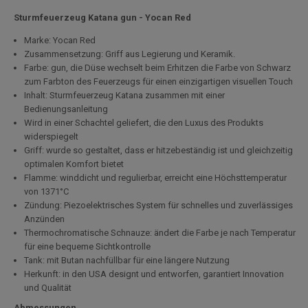
Sturmfeuerzeug Katana gun - Yocan Red
Marke: Yocan Red
Zusammensetzung: Griff aus Legierung und Keramik.
Farbe: gun, die Düse wechselt beim Erhitzen die Farbe von Schwarz
zum Farbton des Feuerzeugs für einen einzigartigen visuellen Touch
Inhalt: Sturmfeuerzeug Katana zusammen mit einer
Bedienungsanleitung
Wird in einer Schachtel geliefert, die den Luxus des Produkts
widerspiegelt
Griff: wurde so gestaltet, dass er hitzebeständig ist und gleichzeitig
optimalen Komfort bietet
Flamme: winddicht und regulierbar, erreicht eine Höchsttemperatur
von 1371°C
Zündung: Piezoelektrisches System für schnelles und zuverlässiges
Anzünden
Thermochromatische Schnauze: ändert die Farbe je nach Temperatur
für eine bequeme Sichtkontrolle
Tank: mit Butan nachfüllbar für eine längere Nutzung
Herkunft: in den USA designt und entworfen, garantiert Innovation
und Qualität
Abmessungen