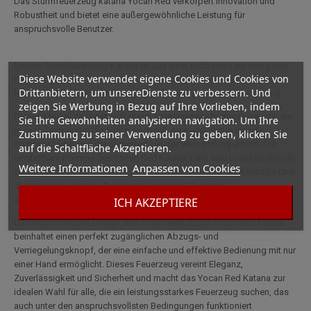
Das Sturmfeuerzeug katana Yocan Red verkörpert Innovation und
Robustheit und bietet eine außergewöhnliche Leistung für
anspruchsvolle Benutzer.
Dieses Sturmfeuerzeug Katana ist aus einer haltbaren Legierung und
Diese Website verwendet eigene Cookies und Cookies von
Keramik gefertigt. Das Yocan Red Katana garantiert eine optimale
Drittanbietern, um unsereDienste zu verbessern. Und
Hitzebeständigkeit und ermöglicht eine lange und sichere Nutzung.
zeigen Sie Werbung in Bezug auf Ihre Vorlieben, indem
Dieses Modell zeichnet sich durch seine thermochrome Düse aus, die
Sie Ihre Gewohnheiten analysieren navigation. Um Ihre
je nach Temperatur die Farbe wechselt, eine praktische visuelle
Zustimmung zu seiner Verwendung zu geben, klicken Sie
Kontrolle bietet und die Sicherheit bei der Verwendung erhöht. Die
auf die Schaltfläche Akzeptieren.
einstellbare Flamme des Yocan Red Katana kann eine beeindruckende
Weitere Informationen
Anpassen von Cookies
Temperatur von 1371°C erreichen und bietet eine präzise Kontrolle über
die Intensität und eine Reichweite von über 30 cm bei
außergewöhnlicher Windbeständigkeit.
ICH AKZEPTIERE
Das ergonomische Design des Sturmfeuerzeugs Yocan Red Katana
beinhaltet einen perfekt zugänglichen Abzugs- und
Verriegelungsknopf, der eine einfache und effektive Bedienung mit nur
einer Hand ermöglicht. Dieses Feuerzeug vereint Eleganz,
Zuverlässigkeit und Sicherheit und macht das Yocan Red Katana zur
idealen Wahl für alle, die ein leistungsstarkes Feuerzeug suchen, das
auch unter den anspruchsvollsten Bedingungen funktioniert