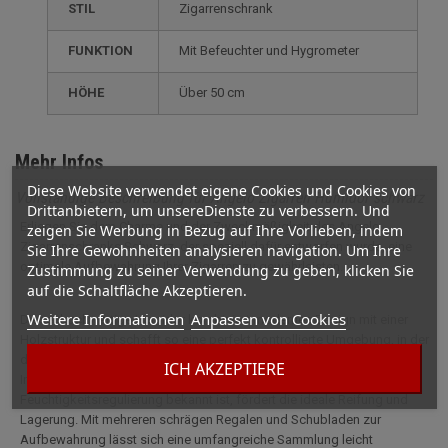
STIL
zigarrenschrank
FUNKTION
mit Befeuchter und Hygrometer
HÖHE
über 50 cm
Mehr Infos
Diese Website verwendet eigene Cookies und Cookies von
Vollständige Beschreibung für Angelo Zigarren Humidor schwarz
Drittanbietern, um unsereDienste zu verbessern. Und
Erliegen Sie dem Charme und der Zweckmäßigkeit des Angelo
zeigen Sie Werbung in Bezug auf Ihre Vorlieben, indem
Zigarrenschranks Schwarz, der speziell dafür entworfen wurde, eine
Sie Ihre Gewohnheiten analysieren navigation. Um Ihre
optimale Aufbewahrung Ihrer Zigarren zu gewährleisten.
Zustimmung zu seiner Verwendung zu geben, klicken Sie
auf die Schaltfläche Akzeptieren.
Weitere Informationen
Anpassen von Cookies
Dieser hochwertige Humidor kombiniert modernes Design mit einer
Holzstruktur und schafft so eine perfekt kontrollierte Umgebung, in der
die Zigarren frisch, aromatisch und qualitativ hochwertig bleiben. Sein
ICH AKZEPTIERE
Innenleben aus spanischem Zedernholz, das für seine Fähigkeit zur
Feuchtigkeitsregulierung bekannt ist, fördert die ideale Reifung und
Lagerung. Mit mehreren schrägen Regalen und Schubladen zur
Aufbewahrung lässt sich eine umfangreiche Sammlung leicht