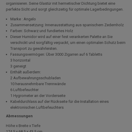
organisieren. Seine Glastür mit hermetischer Dichtung bietet eine
perfekte Sicht und sorgt gleichzeitig für optimale Lagerbedingungen.
Marke : Angelo
Zusammensetzung: Innenausstattung aus spanischem Zedernholz
Farben: Schwarz und fundiertes Holz
Dieser Humidor wird auf einer fest verankerten Palette an Sie
verschickt und sorgfältig verpackt, um einen optimalen Schutz beim
Transport zu gewährleisten.
Fassungsvermögen: Über 3000 Zigarren auf 6 Tabletts
3 horizontal
3 geneigt
Enthält außerdem:
2 Aufbewahrungsschubladen
10 herausnehmbare Trennwände
6 Luftbefeuchter
1 Hygrometer an der Vorderseite
Kabeldurchlass auf der Rückseite für die Installation eines
elektronischen Luftbefeuchters
Abmessungen
Höhe x Breite x Tiefe
174.5 x 68.5 x 43.5 cm