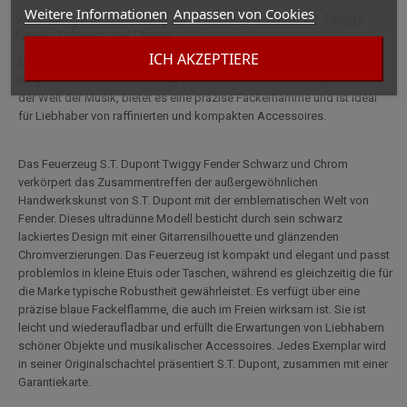
Weitere Informationen
Anpassen von Cookies
Vollständige Beschreibung für Feuerzeug S.T. Dupont Twiggy
Fender Schwarz und Chrom
ICH AKZEPTIERE
Das S.T. Dupont Twiggy Fender Feuerzeug vereint ultradünnes Design,
elegante schwarze Lackierung und Chromoberflächen. Inspiriert von
der Welt der Musik, bietet es eine präzise Fackelflamme und ist ideal
für Liebhaber von raffinierten und kompakten Accessoires.
Das Feuerzeug S.T. Dupont Twiggy Fender Schwarz und Chrom
verkörpert das Zusammentreffen der außergewöhnlichen
Handwerkskunst von S.T. Dupont mit der emblematischen Welt von
Fender. Dieses ultradünne Modell besticht durch sein schwarz
lackiertes Design mit einer Gitarrensilhouette und glänzenden
Chromverzierungen. Das Feuerzeug ist kompakt und elegant und passt
problemlos in kleine Etuis oder Taschen, während es gleichzeitig die für
die Marke typische Robustheit gewährleistet. Es verfügt über eine
präzise blaue Fackelflamme, die auch im Freien wirksam ist. Sie ist
leicht und wiederaufladbar und erfüllt die Erwartungen von Liebhabern
schöner Objekte und musikalischer Accessoires. Jedes Exemplar wird
in seiner Originalschachtel präsentiert S.T. Dupont, zusammen mit einer
Garantiekarte.