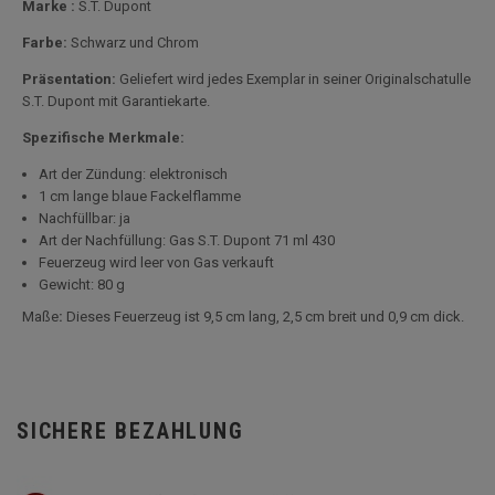
Marke :
S.T. Dupont
Farbe:
Schwarz und Chrom
Präsentation:
Geliefert wird jedes Exemplar in seiner Originalschatulle
S.T. Dupont mit Garantiekarte.
Spezifische Merkmale:
Art der Zündung: elektronisch
1 cm lange blaue Fackelflamme
Nachfüllbar: ja
Art der Nachfüllung: Gas S.T. Dupont 71 ml 430
Feuerzeug wird leer von Gas verkauft
Gewicht: 80 g
Maße
:
Dieses Feuerzeug ist 9,5 cm lang, 2,5 cm breit und 0,9 cm dick.
SICHERE BEZAHLUNG