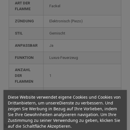
ART DER
Fackel
FLAMME
ZÜNDUNG
elektronisch (Piezo)
STIL
gemischt
ANPASSBAR
ja
FUNKTION
luxus-Feuerzeug
ANZAHL
DER
1
FLAMMEN
AUFLADEN
gas
Diese Website verwendet eigene Cookies und Cookies von
Drittanbietern, um unsereDienste zu verbessern. Und
MODELL
twiggy
zeigen Sie Werbung in Bezug auf Ihre Vorlieben, indem
Sie Ihre Gewohnheiten analysieren navigation. Um Ihre
Zustimmung zu seiner Verwendung zu geben, klicken Sie
Mehr Infos
auf die Schaltfläche Akzeptieren.