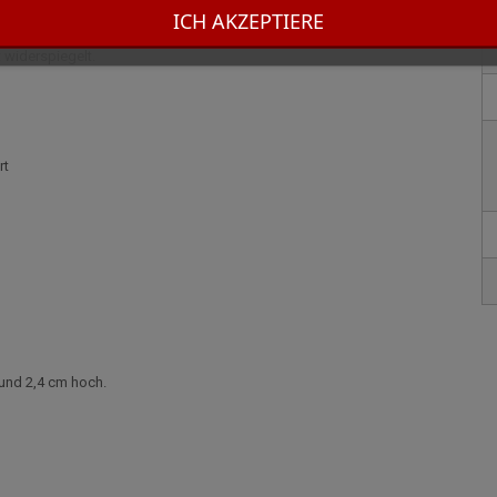
tiefschwarzen Lack und glänzendes Chrom miteinander verbindet.
ICH AKZEPTIERE
eliefert und ist ein außergewöhnliches Stück, das das berühmte Know-
 widerspiegelt.
rt
 und 2,4 cm hoch.