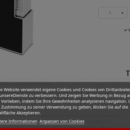
1
A
T
ont Biggy Schwarz und Chrom
e Website verwendet eigene Cookies und Cookies von Drittanbiete
egantes Design, seine schwarze und verchromte Oberfläche und sein
unsereDienste zu verbessern. Und zeigen Sie Werbung in Bezug a
oires und vereint Robustheit, Doppelflamme und eine gepflegte
 Vorlieben, indem Sie Ihre Gewohnheiten analysieren navigation.
 Zustimmung zu seiner Verwendung zu geben, klicken Sie auf die
ltfläche Akzeptieren.
ert französische Raffinesse, indem es gewagte Linien mit hochwertiger
tere Informationen
Anpassen von Cookies
n der Hand und seine Doppelflamme macht es zu einem funktionalen
h zu verschönern, und zeichnet sich durch seine Robustheit, sein