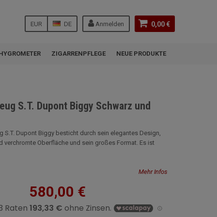
EUR
DE
Anmelden
0,00 €
HYGROMETER
ZIGARRENPFLEGE
NEUE PRODUKTE
eug S.T. Dupont Biggy Schwarz und
 S.T. Dupont Biggy besticht durch sein elegantes Design,
 verchromte Oberfläche und sein großes Format. Es ist
Mehr Infos
580,00 €