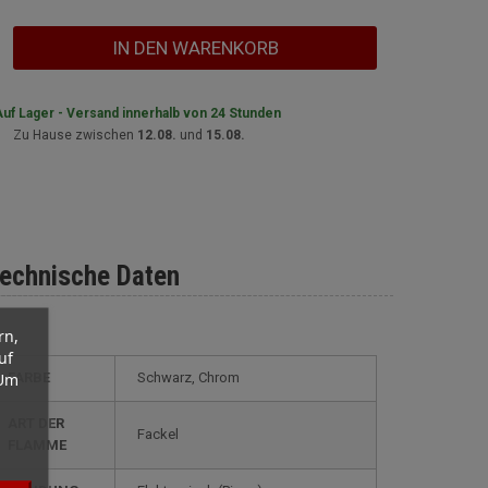
IN DEN WARENKORB
uf Lager - Versand innerhalb von 24 Stunden
Zu Hause zwischen
12.08.
und
15.08.
echnische Daten
rn,
uf
 Um
FARBE
Schwarz, Chrom
ART DER
Fackel
FLAMME