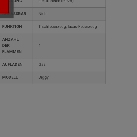
ZÜNDUNG
elektronisch (Piezo)
ANPASSBAR
nicht
FUNKTION
tischfeuerzeug, luxus-Feuerzeug
ANZAHL
DER
1
FLAMMEN
AUFLADEN
gas
MODELL
biggy