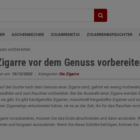
ER
ASCHENBECHER
ZIGARRENETUI
ZIGARRENBEFEUCHTER
uss vorbereiten
Zigarre vor dem Genuss vorbereit
en am:
10/12/2022
|
Kategorien:
Die Zigarre
uf der Suche nach dem Genuss einer Zigarre sind, gehört ein wenig Vorbereitung
swählen und zum Rauchen vorbereiten. Bei der Auswahl einer Zigarre werden S
e es gibt. Es gibt handgerollte Zigarren, maschinell hergestellte Zigarren und s
n Zigarrentyp entschieden haben, ist es an der Zeit, ihn für das Rauchen vor
garre vorzubereiten, müssen Sie das Ende abschneiden und dann anzünden. We
tmen und langsam auszuatmen. Wenn Sie diese Schritte befolgen, können Sie 