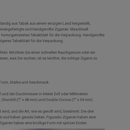
tändig aus Tabak aus einem einzigen Land hergestellt,
nengefertigte und handgerollte Zigarren. Maschinell
n homogenisiertes Tabakblatt für die Verpackung. Handgerollte
tigeres Tabakblatt für die Verpackung.
möchten. Möchten Sie einen schnellen Rauchgenuss oder ein
n, was Sie suchen, ist es leichter, die richtige Zigarre zu
, Form, Stärke und Geschmack.
 und der Durchmesser in 64stel Zoll oder Millimetern
Churchill (7" x 48 mm) und Double Corona (7" x 54 mm).
wird, und die Art, wie es gerollt wird, bestimmt. Die drei
mt und haben gerade Seiten. Figurado-Zigarren haben eine
igarren haben eine knollige Form mit spitzen Enden.