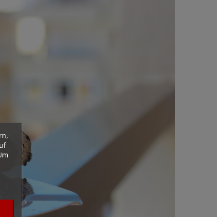
rn,
uf
 Um