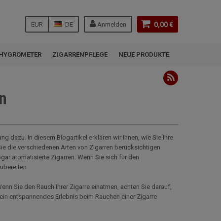
EUR
DE
Anmelden
0,00 €
HYGROMETER
ZIGARRENPFLEGE
NEUE PRODUKTE
en
 dazu. In diesem Blogartikel erklären wir Ihnen, wie Sie Ihre
ie die verschiedenen Arten von Zigarren berücksichtigen
ogar aromatisierte Zigarren. Wenn Sie sich für den
zubereiten
nn Sie den Rauch Ihrer Zigarre einatmen, achten Sie darauf,
ein entspannendes Erlebnis beim Rauchen einer Zigarre