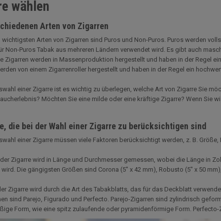
re wählen
schiedenen Arten von Zigarren
 wichtigsten Arten von Zigarren sind Puros und Non-Puros. Puros werden volls
r Non-Puros Tabak aus mehreren Ländern verwendet wird. Es gibt auch maschi
te Zigarren werden in Massenproduktion hergestellt und haben in der Regel ei
erden von einem Zigarrenroller hergestellt und haben in der Regel ein hochwer
swahl einer Zigarre ist es wichtig zu überlegen, welche Art von Zigarre Sie 
aucherlebnis? Möchten Sie eine milde oder eine kräftige Zigarre? Wenn Sie wisse
, die bei der Wahl einer Zigarre zu berücksichtigen sind
swahl einer Zigarre müssen viele Faktoren berücksichtigt werden, z. B. Größe
der Zigarre wird in Länge und Durchmesser gemessen, wobei die Länge in Zoll
ird. Die gängigsten Größen sind Corona (5" x 42 mm), Robusto (5" x 50 mm), 
er Zigarre wird durch die Art des Tabakblatts, das für das Deckblatt verwendet 
n sind Parejo, Figurado und Perfecto. Parejo-Zigarren sind zylindrisch gefor
ige Form, wie eine spitz zulaufende oder pyramidenförmige Form. Perfecto-Z