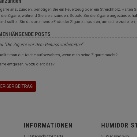
 anzünden
garre anzuzünden, benötigen Sie ein Feuerzeug oder ein Streichholz. Halten S
 die Zigarre, während Sie sie anzünden. Sobald Sie die Zigarre angezündet hab
nd sollten Sie das brennende Ende der Zigarre anpusten, um sicherzustellen,
MENHÄNGENDE POSTS
zu "Die Zigarre vor dem Genuss vorbereiten"
ollte man die Asche aufbewahren, wenn man seine Zigarre raucht?
arre entgasen, wozu dient das?
ERIGER BEITRAG
INFORMATIONEN
HUMIDOR S
Datenschutz-Charta
Wer sind wir?