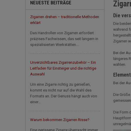
Zigar
NEUESTE BEITRÄGE
Die ver
Zigarren drehen – traditionelle Methoden
erklärt
Die beiden
während fü
Das Handrollen von Zigarren erfordert
hergestell
präzises Fachwissen, das seit langem in
Zigarren w
spezialisierten Werkstätten...
Bei der Au
längeres R
Unverzichtbares Zigarrenzubehör – Ein
wählen.
Leitfaden für Einsteiger und die richtige
Elemente
Auswahl
Bei der Au
Um eine Zigarre richtig zu genießen,
kommt es nicht nur auf die Wahl des
Die Größe 
Formats an. Der Genuss hängt auch von
gemessen w
einer...
Die Form d
Hauptforme
Warum bekommen Zigarren Risse?
unregelmäß
Eine gerissene Zigarre überrascht immer,