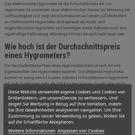
Das elektronische Hygrometer ist die fortschrittlichste Art von
Hygrometer. Es verwendet einen elektronischen Sensor zur Messung der
Luftfeuchtigkeit und zeigt die Informationen auf einem LCD-Bildschirm
an. Elektronische Hygrometer sind genauer als Nadel- und
angeschlossene Hygrometer und benötigen weder Batterien noch eine
regelmäßige Kalibrierung. Allerdings können sie auch recht teuer sein.
Wie hoch ist der Durchschnittspreis
eines Hygrometers?
Der durchschnittliche Preis eines Hygrometers kann je nach Art und
Eigenschaften des Hygrometers variieren. Grundlegende Hygrometer
können so wenig wie 6 € kosten, während fortschrittlichere Hygrometer
mit mehr Funktionen mehr als 200 € kosten können. Es gibt eine große
Vielfalt an Hygrometern auf dem Markt, daher ist es wichtig, dass Sie
Diese Website verwendet eigene Cookies und Cookies von
Ihre Recherchen durchführen, um dasjenige zu finden, das Ihren
Drittanbietern, um unsereDienste zu verbessern. Und
Bedürfnissen am besten entspricht. Sie haben die Möglichkeit, unseren
zeigen Sie Werbung in Bezug auf Ihre Vorlieben, indem
Katalog sowie alle qualitativ hochwertigen Hygrometer, die wir
Sie Ihre Gewohnheiten analysieren navigation. Um Ihre
ausgewählt haben, zu finden.
Zustimmung zu seiner Verwendung zu geben, klicken Sie
auf die Schaltfläche Akzeptieren.
Fazit
Weitere Informationen
Anpassen von Cookies