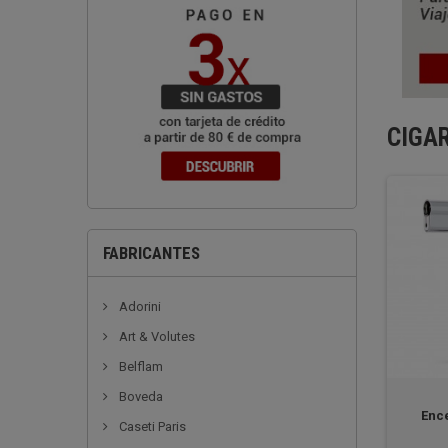
CIGA
FABRICANTES
Adorini
Art & Volutes
Belflam
Boveda
Enc
Caseti Paris
Cigar Oasis