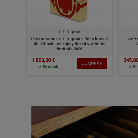
S.T. Dupont
Twiggy
Encendedor « S.T. Dupont » de la línea 2
Corta
o
de Orlinski, en rojo y dorado, edición
C
limitada 2026
1 800,00 €
245,00
PRAR
COMPRAR
En stock
En