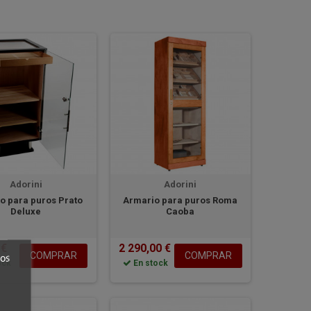
Adorini
Adorini
o para puros Prato
Armario para puros Roma
Deluxe
Caoba
 €
2 290,00 €
COMPRAR
COMPRAR
ock
En stock
ros