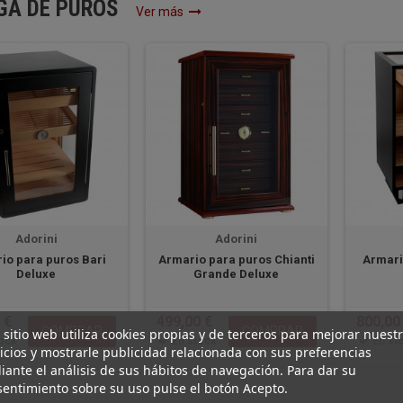
Adorini
Adorini
io para puros Bari
Armario para puros Chianti
Armari
Deluxe
Grande Deluxe
 €
499,00 €
800,00
COMPRAR
COMPRAR
ock
En stock
En st
 sitio web utiliza cookies propias y de terceros para mejorar nuest
icios y mostrarle publicidad relacionada con sus preferencias
ante el análisis de sus hábitos de navegación. Para dar su
entimiento sobre su uso pulse el botón Acepto.