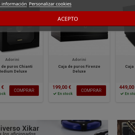
 información
Personalizar cookies
ACEPTO
Adorini
Adorini
 de puros Chianti
Caja de puros Firenze
Caja
edium Deluxe
Deluxe
 €
199,00 €
449,00
COMPRAR
COMPRAR
ock
En stock
En st