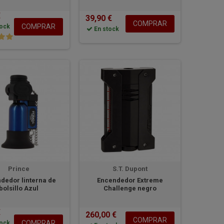
€
39,90 €
COMPRAR
COMPRAR
ock
En stock
Prince
S.T. Dupont
dedor linterna de
Encendedor Extreme
bolsillo Azul
Challenge negro
€
260,00 €
COMPRAR
COMPRAR
ock
En stock