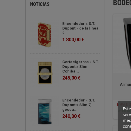
Encendedor « S.T.
Dupont » de la línea
2...
1 800,00 €
Cortacigarros « S.T.
Dupont » Slim
Cohiba...
245,00 €
Armar
Encendedor « S.T.
699,00
Dupont » Slim 7,
geoda...
En st
Este
240,00 €
serv
medi
cons