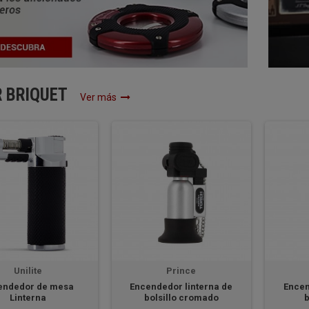
R BRIQUET
Ver más
Unilite
Prince
endedor de mesa
Encendedor linterna de
Encen
Linterna
bolsillo cromado
b