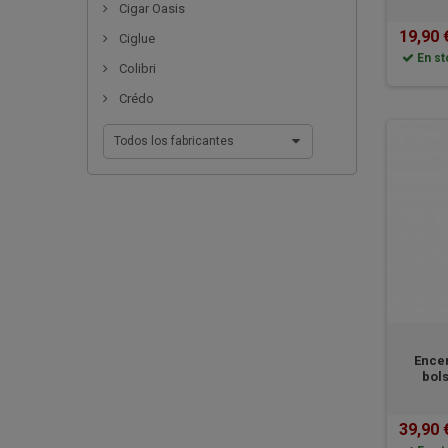
19,90 
Ciglue
En st
Colibri
Crédo
Todos los fabricantes
Encen
bols
39,90 
En st