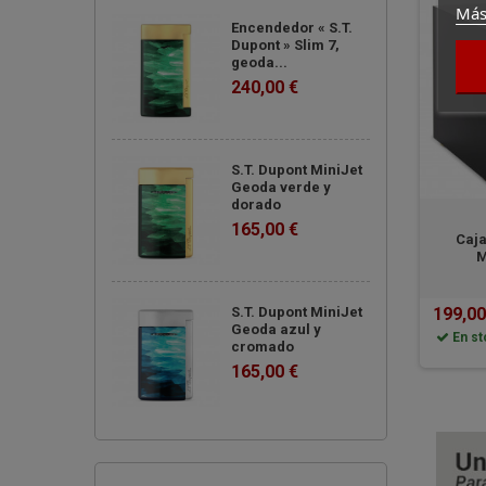
Encendedor « S.T.
Más
Dupont » Slim 7,
geoda...
240,00 €
S.T. Dupont MiniJet
Geoda verde y
dorado
165,00 €
Caja
M
S.T. Dupont MiniJet
199,00
Geoda azul y
En st
cromado
165,00 €