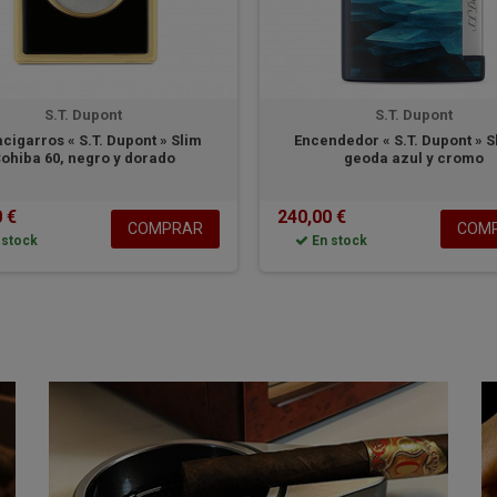
S.T. Dupont
S.T. Dupont
cigarros « S.T. Dupont » Slim
Encendedor « S.T. Dupont » S
ohiba 60, negro y dorado
geoda azul y cromo
 €
240,00 €
COMPRAR
COM
 stock
En stock