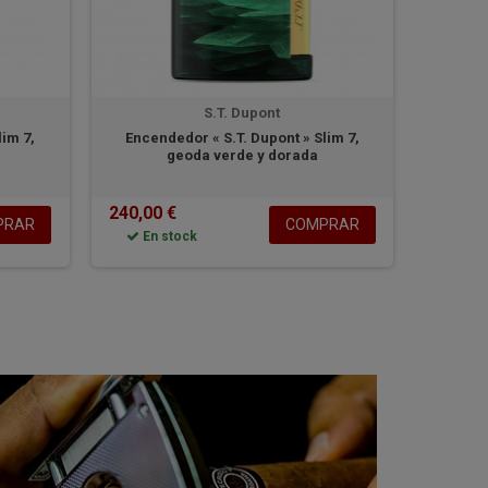
S.T. Dupont
lim 7,
Encendedor « S.T. Dupont » Slim 7,
S.T. 
geoda verde y dorada
240,00 €
165,00
PRAR
COMPRAR
En stock
En 