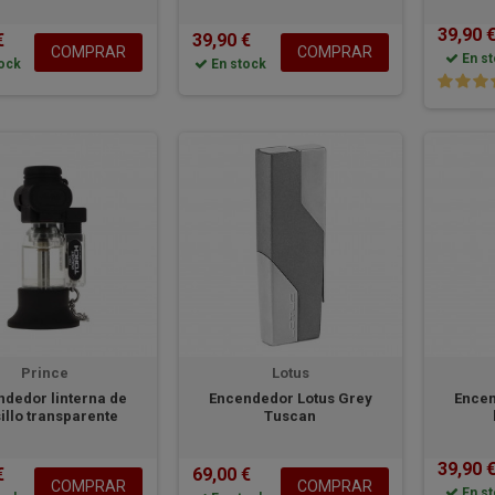
39,90 
€
39,90 €
COMPRAR
COMPRAR
En st
ock
En stock
Prince
Lotus
dedor linterna de
Encendedor Lotus Grey
Encen
illo transparente
Tuscan
39,90 
€
69,00 €
COMPRAR
COMPRAR
En st
ock
En stock