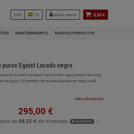
EUR
ES
Iniciar sesión
0,00 €
ETRO
MANTENIMIENTO
NUEVOS PRODUCTOS
a puros Egoist Lacado negro
frece un modelo moderno de humidor que permite una muy
de los puros. El humidor de madera lacada en negro está
Más información
295,00 €