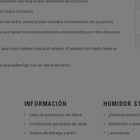
permite una muy buena visibilidad de los puros.
or todos los lados.
dera de cedro, esencial para la buena conservación de sus puros.
 su vez tienen tres compartimentos determinados por dos divisores
sean más visibles desde el exterior. El estante del medio tiene un
se pueden fijar con un cierre de velcro.
INFORMACIÓN
HUMIDOR S
Carta de protección de datos
¿Quiénes somos
Condiciones generales de venta
Satisfecho o re
Gastos de entrega y envío
Las marcas