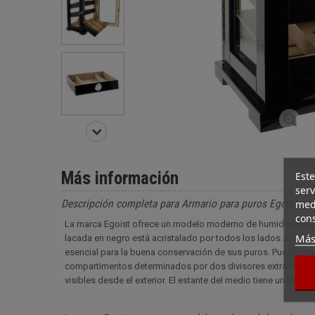
Más información
Este
serv
medi
Descripción completa para Armario para puros Egoist La
cons
La marca Egoist ofrece un modelo moderno de humidor que pe
Más
lacada en negro está acristalado por todos los lados. El humid
esencial para la buena conservación de sus puros. Puede organ
compartimentos determinados por dos divisores extraíbles. L
visibles desde el exterior. El estante del medio tiene un humid