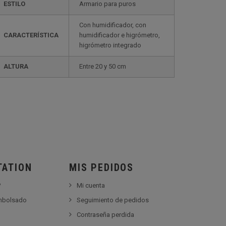
ESTILO
armario para puros
con humidificador, con
CARACTERÍSTICA
humidificador e higrómetro,
higrómetro integrado
ALTURA
entre 20 y 50 cm
TATION
MIS PEDIDOS
?
Mi cuenta
embolsado
Seguimiento de pedidos
Contraseña perdida