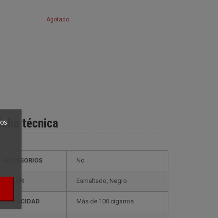
Agotado
icha técnica
ros
ACCESORIOS
No
COLOR
esmaltado, Negro
CAPACIDAD
más de 100 cigarros