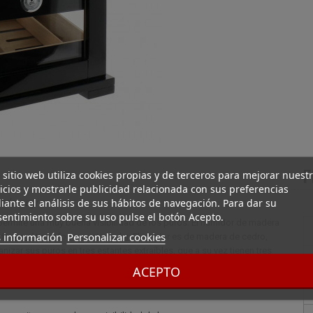
F
 sitio web utiliza cookies propias y de terceros para mejorar nuest
icios y mostrarle publicidad relacionada con sus preferencias
ante el análisis de sus hábitos de navegación. Para dar su
cado negro
entimiento sobre su uso pulse el botón Acepto.
rmite una muy buena visibilidad de los puros. El humidor de madera
 información
Personalizar cookies
or en sí tiene forma rectangular. El interior es de madera de cedro,
izar sus puros en tres estantes extraíbles, que a su vez tienen tres
os estantes están ligeramente inclinados para que los puros sean más
ACEPTO
or