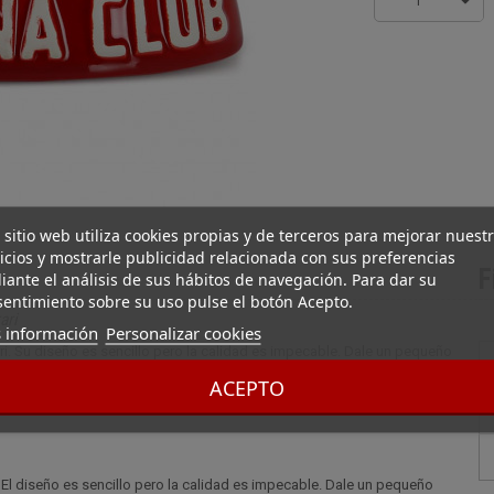
1
 sitio web utiliza cookies propias y de terceros para mejorar nuest
icios y mostrarle publicidad relacionada con sus preferencias
F
ante el análisis de sus hábitos de navegación. Para dar su
entimiento sobre su uso pulse el botón Acepto.
ari
 información
Personalizar cookies
i. Su diseño es sencillo pero la calidad es impecable. Dale un pequeño
ra puros Havana Club Cerámica roja de Ferrari que incluye : 1 soporte
ACEPTO
 El diseño es sencillo pero la calidad es impecable. Dale un pequeño