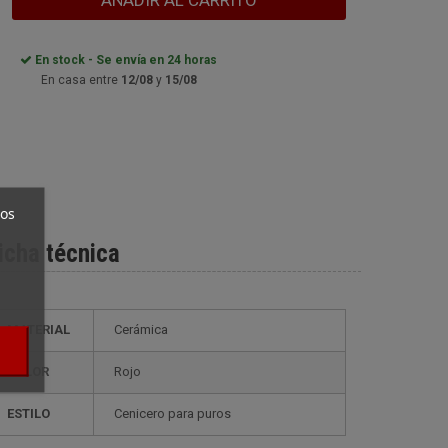
AÑADIR AL CARRITO
En stock - Se envía en 24 horas
En casa entre
12/08
y
15/08
ros
icha técnica
MATERIAL
Cerámica
COLOR
Rojo
ESTILO
cenicero para puros