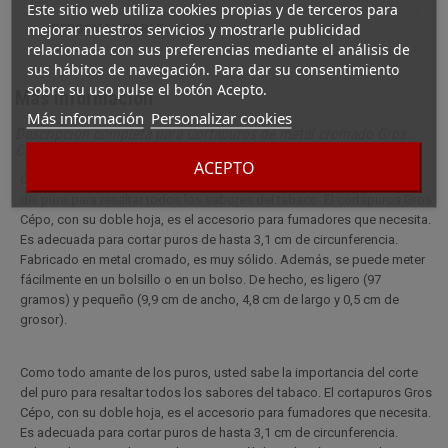
Este sitio web utiliza cookies propias y de terceros para
mejorar nuestros servicios y mostrarle publicidad
PERSONALIZABLE
sí
relacionada con sus preferencias mediante el análisis de
sus hábitos de navegación. Para dar su consentimiento
sobre su uso pulse el botón Acepto.
Más información
Más información
Personalizar cookies
Descripción completa para Cortapuros de metal cromado Gros
Cépo
ACEPTO
Como todo amante de los puros, usted sabe la importancia del corte
del puro para resaltar todos los sabores del tabaco. El cortapuros Gros
Cépo, con su doble hoja, es el accesorio para fumadores que necesita.
Es adecuada para cortar puros de hasta 3,1 cm de circunferencia.
Fabricado en metal cromado, es muy sólido. Además, se puede meter
fácilmente en un bolsillo o en un bolso. De hecho, es ligero (97
gramos) y pequeño (9,9 cm de ancho, 4,8 cm de largo y 0,5 cm de
grosor).
Como todo amante de los puros, usted sabe la importancia del corte
del puro para resaltar todos los sabores del tabaco. El cortapuros Gros
Cépo, con su doble hoja, es el accesorio para fumadores que necesita.
Es adecuada para cortar puros de hasta 3,1 cm de circunferencia.