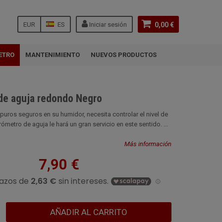
EUR
ES
Iniciar sesión
0,00 €
ETRO
MANTENIMIENTO
NUEVOS PRODUCTOS
de aguja redondo Negro
puros seguros en su humidor, necesita controlar el nivel de
metro de aguja le hará un gran servicio en este sentido. ...
Más información
7,90 €
AÑADIR AL CARRITO