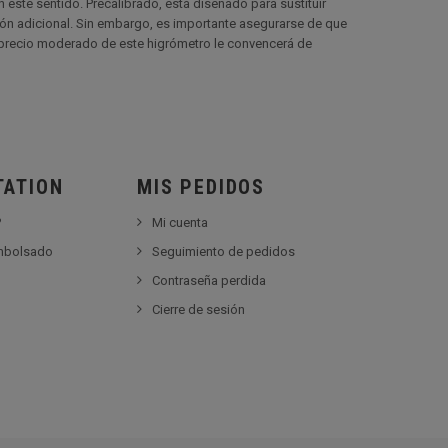
 este sentido. Precalibrado, está diseñado para sustituir
ción adicional. Sin embargo, es importante asegurarse de que
El precio moderado de este higrómetro le convencerá de
TATION
MIS PEDIDOS
?
Mi cuenta
embolsado
Seguimiento de pedidos
Contraseña perdida
Cierre de sesión