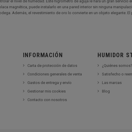
olar el nivel de humedad. Este higrómetro de aguja le hará un gran servicio en
 placa magnética, puede instalarlo en una pared interior sin ninguna manipula
bodega. Además, el revestimiento de oro lo convierte en un objeto elegante. 
INFORMACIÓN
HUMIDOR S
Carta de protección de datos
¿Quiénes somos
Condiciones generales de venta
Satisfecho o re
Gastos de entrega y envío
Las marcas
Gestionar mis cookies
Blog
Contacto con nosotros