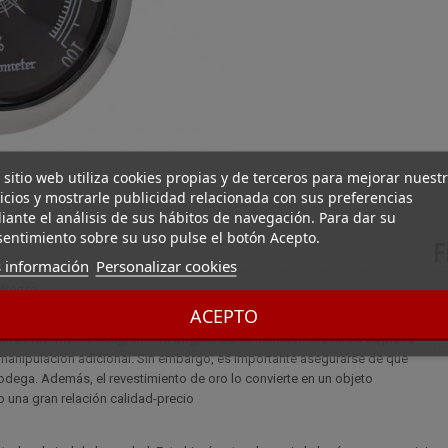
 sitio web utiliza cookies propias y de terceros para mejorar nuest
icios y mostrarle publicidad relacionada con sus preferencias
ante el análisis de sus hábitos de navegación. Para dar su
entimiento sobre su uso pulse el botón Acepto.
F
 información
Personalizar cookies
 Negro
ACEPTO
rolar el nivel de humedad. Este higrómetro de aguja le hará un gran
tituir fácilmente el higrómetro original de su humidor. Gracias a su placa
a manipulación adicional. Sin embargo, es importante asegurarse de que
odega. Además, el revestimiento de oro lo convierte en un objeto
o una gran relación calidad-precio