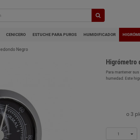
CENICERO
ESTUCHE PARA PUROS
HUMIDIFICADOR
HIGRÓM
 redondo Negro
Higrómetro 
Para mantener sus 
humedad. Este higró
1