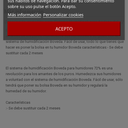
sus hábitos de navegación. Para dar su consentimiento
sobre su uso pulse el botón Acepto.
Más información
Más información
Personalizar cookies
Descripción completa para Sistema Humidipak para bodega del 72
ACEPTO
El sistema de humidificación Boveda es una revolución para los
amantes de los puros. Humedezca sus humidores a su gusto con el
sistema de humidificación Boveda. Fácil de usar, todo lo que tienes que
hacer es poner la bolsa en tu humidor Boveda características:- Se debe
sustituir cada 2 meses
El sistema de humidificación Boveda para humidores 72% es una
revolución para los amantes de los puros. Humedezca sus humidores
a voluntad con el sistema de humidificación Boveda. Fácil de usar, sólo
tendrá que poner su bolsa Boveda en su humidor y regulará la
humedad de su humidor.
Características
:- Se debe sustituir cada 2 meses