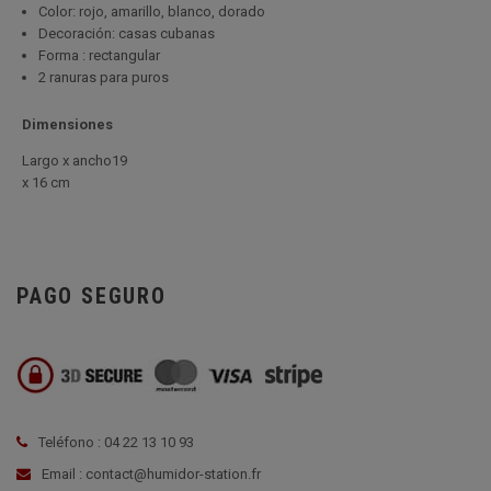
Color: rojo, amarillo, blanco, dorado
Decoración: casas cubanas
Forma : rectangular
2 ranuras para puros
Dimensiones
Largo x ancho19
x 16 cm
PAGO SEGURO
Teléfono : 04 22 13 10 93
Email : contact@humidor-station.fr