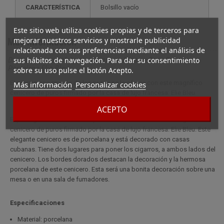
CARACTERÍSTICA
bolsillo vacío
Este sitio web utiliza cookies propias y de terceros para
mejorar nuestros servicios y mostrarle publicidad
Más información
relacionada con sus preferencias mediante el análisis de
sus hábitos de navegación. Para dar su consentimiento
Descripción completa para Cenicero Cigarro Casa Cubana
Porcelana Elie Bleu
sobre su uso pulse el botón Acepto.
El prestigioso mundo de los puros se le ofrece con este magnífico
Más información
Personalizar cookies
cenicero de puros firmado por la casa de lujo francesa: Elie Bleu.
ACEPTO
El prestigioso mundo de los puros se le ofrece con este magnífico
cenicero de puros firmado por la casa de lujo francesa: Elie Bleu. Este
elegante cenicero es de porcelana y está decorado con casas
cubanas. Tiene dos lugares para poner los cigarros, a ambos lados del
cenicero. Los bordes dorados destacan la decoración y la hermosa
porcelana de este cenicero. Esta será una bonita decoración sobre una
mesa o en una sala de fumadores.
Especificaciones
Material: porcelana