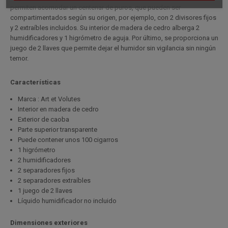
permiten acomodar un centenar de puros, que pueden ser
compartimentados según su origen, por ejemplo, con 2 divisores fijos
y 2 extraíbles incluidos. Su interior de madera de cedro alberga 2
humidificadores y 1 higrómetro de aguja. Por último, se proporciona un
juego de 2 llaves que permite dejar el humidor sin vigilancia sin ningún
temor.
Características
Marca : Art et Volutes
Interior en madera de cedro
Exterior de caoba
Parte superior transparente
Puede contener unos 100 cigarros
1 higrómetro
2 humidificadores
2 separadores fijos
2 separadores extraíbles
1 juego de 2 llaves
Líquido humidificador no incluido
Dimensiones exteriores