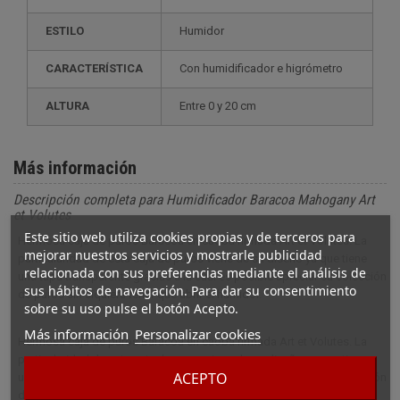
ESTILO
humidor
CARACTERÍSTICA
con humidificador e higrómetro
ALTURA
entre 0 y 20 cm
Más información
Descripción completa para Humidificador Baracoa Mahogany Art
et Volutes
Este sitio web utiliza cookies propias y de terceros para
Hermosa caja de puros Baracoa en caoba firmada Art et Volutes. La
mejorar nuestros servicios y mostrarle publicidad
particularidad de esta caja de puros viene de su diseño ya que tiene
relacionada con sus preferencias mediante el análisis de
una tapa transparente gracias a la cual es posible apreciar su colección
sus hábitos de navegación. Para dar su consentimiento
de puros sin siquiera tener que abrir el humidor.
sobre su uso pulse el botón Acepto.
Más información
Personalizar cookies
Hermosa caja de puros Baracoa en caoba firmada Art et Volutes. La
particularidad de esta caja de puros viene de su diseño ya que tiene
ACEPTO
una tapa transparente gracias a la cual es posible apreciar su colección
de puros sin siquiera tener que abrir el humidor. Sus dimensiones