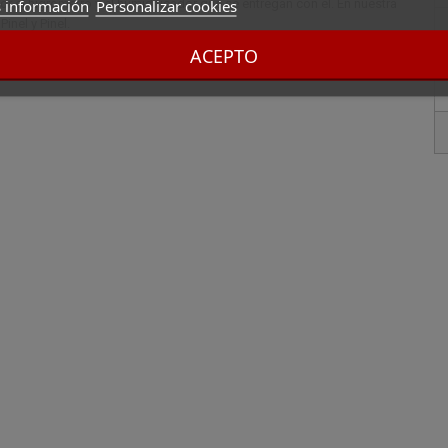
 información
Personalizar cookies
r el higrómetro y el humidificador que se entregan con él. En nuestra
nel y Pinel.
ACEPTO