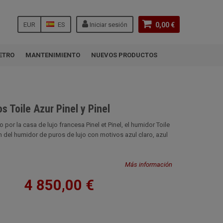
EUR
ES
Iniciar sesión
0,00 €
ETRO
MANTENIMIENTO
NUEVOS PRODUCTOS
s Toile Azur Pinel y Pinel
 por la casa de lujo francesa Pinel et Pinel, el humidor Toile
n del humidor de puros de lujo con motivos azul claro, azul
Más información
4 850,00 €