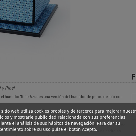
F
 y Pinel
l, el humidor Toile Azur es una versión del humidor de puros de lujo con
 sitio web utiliza cookies propias y de terceros para mejorar nuest
icios y mostrarle publicidad relacionada con sus preferencias
l, el humidor Toile Azur es una versión del humidor de puros de lujo con
ante el análisis de sus hábitos de navegación. Para dar su
sentarán ante usted en cuanto abra esta hermosa caja de puros, llena de
entimiento sobre su uso pulse el botón Acepto.
ner que rebuscar en toda la bodega. Su diseño en madera de cedro es