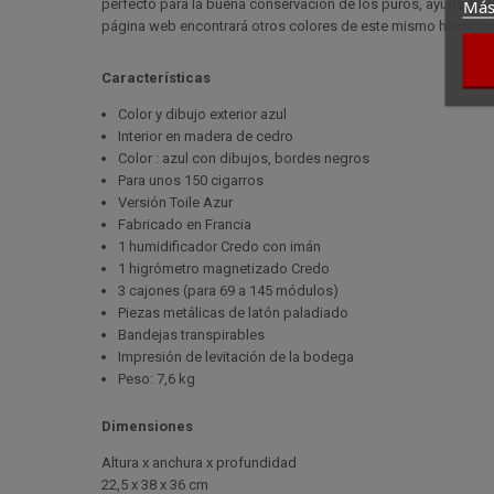
Más
perfecto para la buena conservación de los puros, ayudado po
página web encontrará otros colores de este mismo humidor Pi
Características
Color y dibujo exterior azul
Interior en madera de cedro
Color : azul con dibujos, bordes negros
Para unos 150 cigarros
Versión Toile Azur
Fabricado en Francia
1 humidificador Credo con imán
1 higrómetro magnetizado Credo
3 cajones (para 69 a 145 módulos)
Piezas metálicas de latón paladiado
Bandejas transpirables
Impresión de levitación de la bodega
Peso: 7,6 kg
Dimensiones
Altura x anchura x profundidad
22,5 x 38 x 36 cm