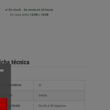
En stock - Se envía en 24 horas
En casa entre
12/08
y
15/08
icha técnica
ros
ACCESORIOS
Sí
COLOR
Verde
CAPACIDAD
de 26 a 50 cigarros