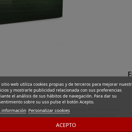
F
 sitio web utiliza cookies propias y de terceros para mejorar nuest
a Verde/Oro
icios y mostrarle publicidad relacionada con sus preferencias
l interior, que ofrece una muy buena conservación de todos los puros.
ante el análisis de sus hábitos de navegación. Para dar su
entimiento sobre su uso pulse el botón Acepto.
 información
Personalizar cookies
l interior, que ofrece una muy buena conservación de todos los puros.
ja. En cuanto al color, tiene un color verde muy bonito con un borde
ACEPTO