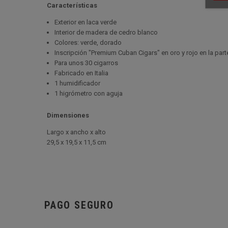
Características
Exterior en laca verde
Interior de madera de cedro blanco
Colores: verde, dorado
Inscripción "Premium Cuban Cigars" en oro y rojo en la part
Para unos 30 cigarros
Fabricado en Italia
1 humidificador
1 higrómetro con aguja
Dimensiones
Largo x ancho x alto
29,5 x 19,5 x 11,5 cm
PAGO SEGURO