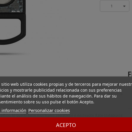
1
F
 sitio web utiliza cookies propias y de terceros para mejorar nuest
Carbone ST Dupont
icios y mostrarle publicidad relacionada con sus preferencias
arbón, lo que lo hace muy ligero, resistente e innovador. Este cortapuros
ante el análisis de sus hábitos de navegación. Para dar su
manual.
entimiento sobre su uso pulse el botón Acepto.
 información
Personalizar cookies
arbón, lo que lo hace muy ligero, resistente e innovador. Este cortapuros
e manual. Su tacto empolvado es muy agradable en la mano y permite
ACEPTO
e "tormenta oscura".