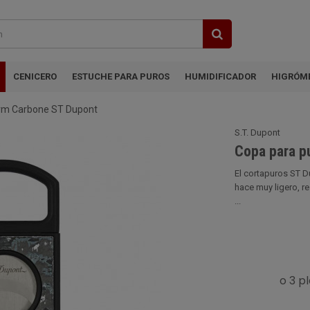
CENICERO
ESTUCHE PARA PUROS
HUMIDIFICADOR
HIGRÓM
orm Carbone ST Dupont
S.T. Dupont
Copa para p
El cortapuros ST Du
hace muy ligero, re
...