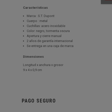
Características
Marca : S.T. Dupont
Cuerpo : metal
Cuchillas: acero inoxidable
Color: negro, tormenta oscura
Apertura y cierre manual
2 años de garantía internacional
Se entrega en una caja de marca
Dimensiones
Longitud x anchura x grosor
9 x 4 x 0,9 cm
PAGO SEGURO