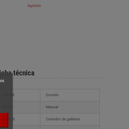
Agotado
icha técnica
ros
COLOR
Dorado
ABRIR
Manual
ESTILO
cortador de galletas