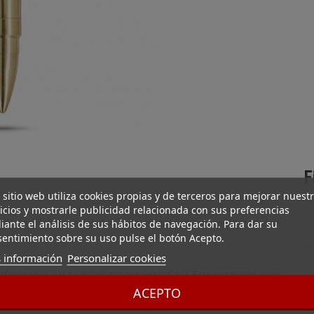
F
 sitio web utiliza cookies propias y de terceros para mejorar nuest
icios y mostrarle publicidad relacionada con sus preferencias
ante el análisis de sus hábitos de navegación. Para dar su
aficionados que se desplazan con regularidad. Este cortapuros es un
entimiento sobre su uso pulse el botón Acepto.
 información
Personalizar cookies
aficionados que se desplazan con regularidad. Este cortapuros es un
 con una anilla para colgarlo en un llavero. Ligera y compacta, se
ACEPTO