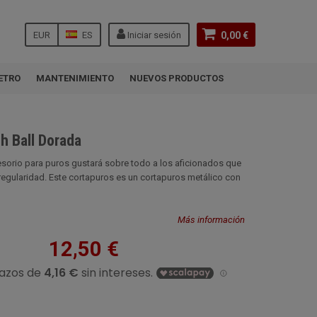
EUR
ES
Iniciar sesión
0,00 €
ETRO
MANTENIMIENTO
NUEVOS PRODUCTOS
h Ball Dorada
sorio para puros gustará sobre todo a los aficionados que
egularidad. Este cortapuros es un cortapuros metálico con
Más información
12,50 €