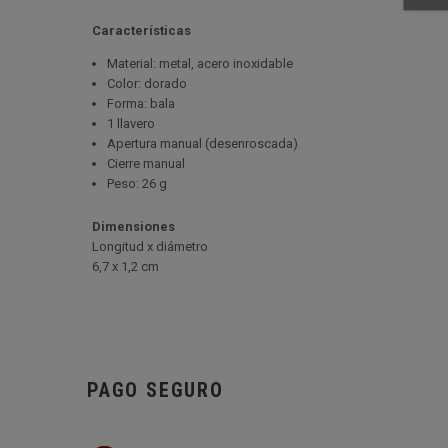
Características
Material: metal, acero inoxidable
Color: dorado
Forma: bala
1 llavero
Apertura manual (desenroscada)
Cierre manual
Peso: 26 g
Dimensiones
Longitud x diámetro
6
,7 x 1,2 cm
PAGO SEGURO