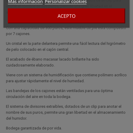
bodega. El sistema de divisores extraíbles, dotados de un clip para
Más información
Personalizar cookies
anotar el nombre de sus puros, permite una gran libertad en el
almacenamiento del humidor
ACEPTO
Con una capacidad de 300 puros, este mueble de pie está compuesto
por 7 cajones.
Un cristal en la parte delantera permite una fácil lectura del higrómetro
de pelo colocado en el cajón central.
El acabado de ébano macasar lacado brillante ha sido
cuidadosamente elaborado.
Viene con un sistema de humidificación que contiene polímero acrílico
para ajustar rápidamente el nivel de humedad.
Las bandejas de los cajones están ventiladas para una óptima
circulación del aire en toda la bodega.
El sistema de divisores extraíbles, dotados de un clip para anotar el
nombre de sus puros, permite una gran libertad en el almacenamiento
del humidor.
Bodega garantizada de por vida.