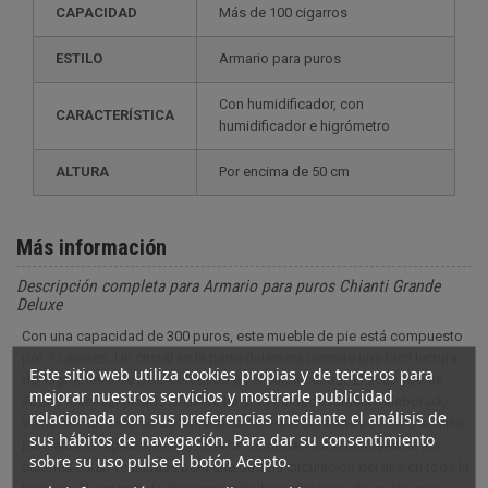
CAPACIDAD
más de 100 cigarros
ESTILO
armario para puros
con humidificador, con
CARACTERÍSTICA
humidificador e higrómetro
ALTURA
por encima de 50 cm
Más información
Descripción completa para Armario para puros Chianti Grande
Deluxe
Con una capacidad de 300 puros, este mueble de pie está compuesto
por 7 cajones. Un cristal en la parte delantera permite una fácil lectura
Este sitio web utiliza cookies propias y de terceros para
del higrómetro de pelo colocado en el cajón central. El acabado de
mejorar nuestros servicios y mostrarle publicidad
ébano macasar lacado brillante ha sido cuidadosamente elaborado.
relacionada con sus preferencias mediante el análisis de
Viene con un sistema de humidificación que contiene polímero acrílico
sus hábitos de navegación. Para dar su consentimiento
para ajustar rápidamente el nivel de humedad. Las bandejas de los
sobre su uso pulse el botón Acepto.
cajones están ventiladas para una óptima circulación del aire en toda la