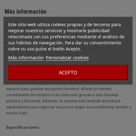
Más información
Descripción completa para Bandeja de armario para puros
Este sitio web utiliza cookies propias y de terceros para
Portofino Adorini
mejorar nuestros servicios y mostrarle publicidad
relacionada con sus preferencias mediante el análisis de
Bandeja de madera de cedro especialmente diseñada para el armario
sus hábitos de navegación. Para dar su consentimiento
para puros Adorini Portofino. Esta bandeja le permite crear un nivel
sobre su uso pulse el botón Acepto.
adicional en este magnífico armario para puros, ofreciéndole más
espacio para guardar sus puros favoritos.
Más información
Personalizar cookies
Bandeja de madera de cedro especialmente diseñada para el armario
ACEPTO
para puros Adorini Portofino. Esta bandeja le permite crear un nivel
adicional en este magnífico armario para puros, ofreciéndole más
espacio para guardar sus puros favoritos. Añada un número
considerable de módulos a su colección gracias a esta bandeja
práctica y funcional. Además, en nuestra web también encontrará
separadores para organizar sus puros según su procedencia, tamaño y
mucho más.
Especificaciones