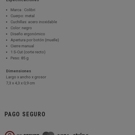
Marca : Colibri
Cuerpo: metal
Cuchillas: acero inoxidable
Color: negro
Diseño ergonómico
Apertura por botón (muelle)
Cierre manual
1 S-Cut (corte recto)
Peso: 85 g
Dimensiones
Largo x ancho x grosor
7,3 x 4,3 x 0,9 cm
PAGO SEGURO