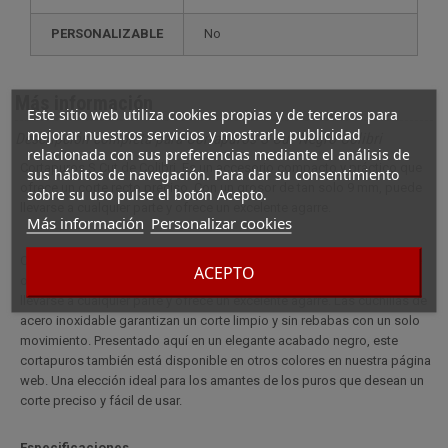
PERSONALIZABLE
no
Más información
Este sitio web utiliza cookies propias y de terceros para
mejorar nuestros servicios y mostrarle publicidad
Descripción completa para Cortapuros S-Cut Negro Colibri
relacionada con sus preferencias mediante el análisis de
Cortapuros S Cut de Colibri. Es un accesorio compacto y práctico que
sus hábitos de navegación. Para dar su consentimiento
ofrece un corte recto preciso. Con un grosor de tan solo 9 mm, puede
sobre su uso pulse el botón Acepto.
llevarse a cualquier parte y ofrece un excelente agarre.
Más información
Personalizar cookies
Cortapuros S Cut de Colibri. Es un accesorio compacto y práctico que
ACEPTO
ofrece un corte recto preciso. Con un grosor de sólo 9 mm, puede
llevarse a cualquier parte y ofrece un excelente agarre. Las cuchillas de
acero inoxidable garantizan un corte limpio y sin rebabas con un solo
movimiento. Presentado aquí en un elegante acabado negro, este
cortapuros también está disponible en otros colores en nuestra página
web. Una elección ideal para los amantes de los puros que desean un
corte preciso y fácil de usar.
Especificaciones