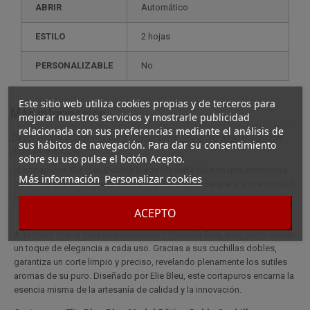
ABRIR
Automático
ESTILO
2 hojas
PERSONALIZABLE
no
Este sitio web utiliza cookies propias y de terceros para
Más información
mejorar nuestros servicios y mostrarle publicidad
relacionada con sus preferencias mediante el análisis de
Descripción completa para Cortapuros Elie Bleu Medal Edition
sus hábitos de navegación. Para dar su consentimiento
Azul Doble Hoja
sobre su uso pulse el botón Acepto.
El cortapuros Elie Bleu Double Blade Medaille Blue es una armoniosa
Más información
Personalizar cookies
obra maestra en la que la excelencia del diseño se une a la practicidad,
ofreciendo una experiencia de corte inigualable.
ACEPTO
Adornada con la distintiva decoración Médaille Bleu, esta pieza añade
un toque de elegancia a cada uso. Gracias a sus cuchillas dobles,
garantiza un corte limpio y preciso, revelando plenamente los sutiles
aromas de su puro. Diseñado por Elie Bleu, este cortapuros encarna la
esencia misma de la artesanía de calidad y la innovación.