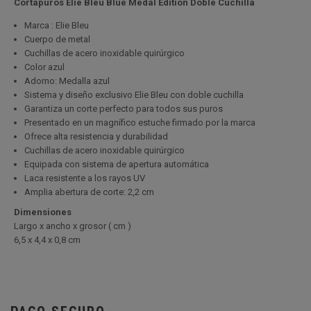
Cortapuros Elie Bleu Blue Medal Edition Doble Cuchilla
Marca : Elie Bleu
Cuerpo de metal
Cuchillas de acero inoxidable quirúrgico
Color azul
Adorno: Medalla azul
Sistema y diseño exclusivo Elie Bleu con doble cuchilla
Garantiza un corte perfecto para todos sus puros
Presentado en un magnífico estuche firmado por la marca
Ofrece alta resistencia y durabilidad
Cuchillas de acero inoxidable quirúrgico
Equipada con sistema de apertura automática
Laca resistente a los rayos UV
Amplia abertura de corte: 2,2 cm
Dimensiones
Largo x ancho x grosor ( cm )
6,5 x 4,4 x 0,8 cm