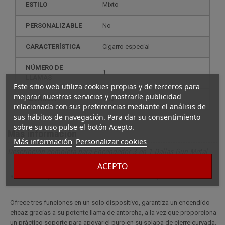
ESTILO
mixto
PERSONALIZABLE
no
CARACTERÍSTICA
cigarro especial
NÚMERO DE
1
LLAMAS
Este sitio web utiliza cookies propias y de terceros para
mejorar nuestros servicios y mostrarle publicidad
RECARGA
gas
relacionada con sus preferencias mediante el análisis de
sus hábitos de navegación. Para dar su consentimiento
sobre su uso pulse el botón Acepto.
Más información
Más información
Personalizar cookies
Descripción completa para Encendedor 3 en 1 Dallas Gun Metal
ACEPTO
El Dallas Cigar Lighter, con su diseño alargado y cúbico, es un
accesorio imprescindible para los amantes de los puros.
Ofrece tres funciones en un solo dispositivo, garantiza un encendido
eficaz gracias a su potente llama de antorcha, a la vez que proporciona
un práctico soporte para apoyar el puro en su solapa de cierre curvada.