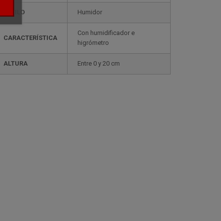
ESTILO
humidor
con humidificador e
CARACTERÍSTICA
higrómetro
ALTURA
entre 0 y 20 cm