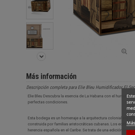
Más información
Descripción completa para Elie Bleu Humidificador El Se
Este
Elie Bleu Descubra la esencia de La Habana con el humidor E
serv
perfectas condiciones.
medi
cons
Esta bodega es un homenaje a la arquitectura colonial español
Más
construida por familias aristocráticas cubanas. Los edificios,
herencia española en el Caribe. Se trata de una edición limit