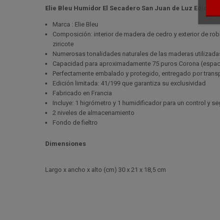
Elie Bleu Humidor El Secadero San Juan de Luz Edición 
Marca : Elie Bleu
Composición: interior de madera de cedro y exterior de ro
ziricote
Numerosas tonalidades naturales de las maderas utilizada
Capacidad para aproximadamente 75 puros Corona (espacio
Perfectamente embalado y protegido, entregado por transp
Edición limitada: 41/199 que garantiza su exclusividad
Fabricado en Francia
Incluye: 1 higrómetro y 1 humidificador para un control y 
2 niveles de almacenamiento
Fondo de fieltro
Dimensiones
L
argo x ancho x alto (cm)
30 x 21 x 18,5 cm