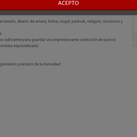
ACEPTO
Limitada
ble lavado, ébano de amara, limba, nogal, padouk, redgum, sicomoro y
s
 suficiente para guardar una impresionante colección de puros)
ortista especializado
seguimiento precisos de la humedad