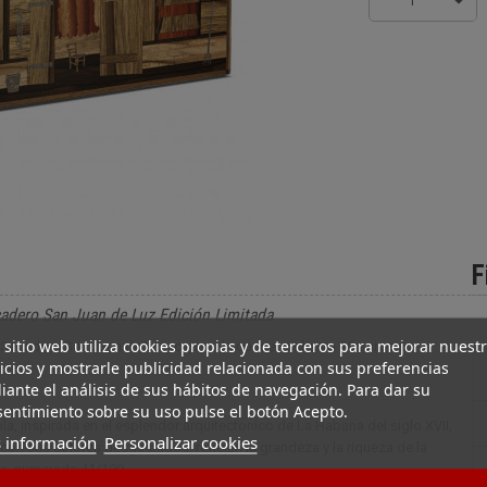
1
F
cadero San Juan de Luz Edición Limitada
 sitio web utiliza cookies propias y de terceros para mejorar nuest
l Secadero San Juan de Luz, capaz de conservar hasta 75 puros en
icios y mostrarle publicidad relacionada con sus preferencias
ante el análisis de sus hábitos de navegación. Para dar su
entimiento sobre su uso pulse el botón Acepto.
a, inspirada en el esplendor arquitectónico de La Habana del siglo XVII,
 información
Personalizar cookies
 con sus colores desgastados, reflejan la grandeza y la riqueza de la
ada, numerada 41/199.