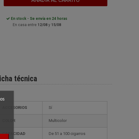
AÑADIR AL CARRITO
En stock - Se envía en 24 horas
En casa entre
12/08
y
15/08
icha técnica
ros
ACCESORIOS
Sí
COLOR
Multicolor
CAPACIDAD
de 51 a 100 cigarros