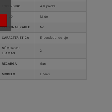
ENCENDIDO
A la piedra
ESTILO
mixto
PERSONALIZABLE
no
CARACTERÍSTICA
encendedor de lujo
NÚMERO DE
2
LLAMAS
RECARGA
gas
MODELO
línea 2