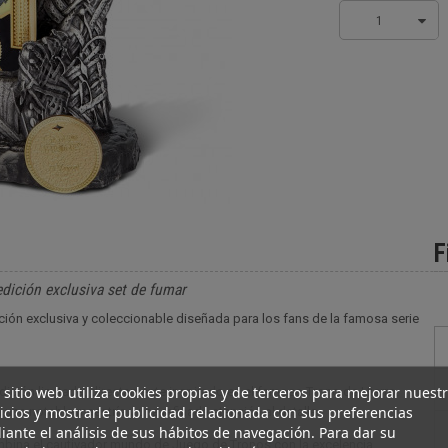
1
F
dición exclusiva set de fumar
ción exclusiva y coleccionable diseñada para los fans de la famosa serie
 sitio web utiliza cookies propias y de terceros para mejorar nuest
dición limitada, directamente inspirado en el famoso Trono de Hierro.
icios y mostrarle publicidad relacionada con sus preferencias
una notable maestría y una refinada atención al detalle.
ante el análisis de sus hábitos de navegación. Para dar su
ombina el cautivador mundo de Juego de Tronos con la excelencia