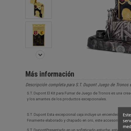
Más información
Descripción completa para S.T. Dupont Juego de Tronos e
S.T. Dupont El Kit para Fumar de Juego de Tronos es una crea
y los amantes de los productos excepcionales.
Este
S.T. Dupont Esta excepcional caja incluye un encendedor de e
serv
Finamente elaborado y chapado en oro, este accesorio refleja 
medi
S.T. DupontPresentado en un sofisticado estuche, este kit c