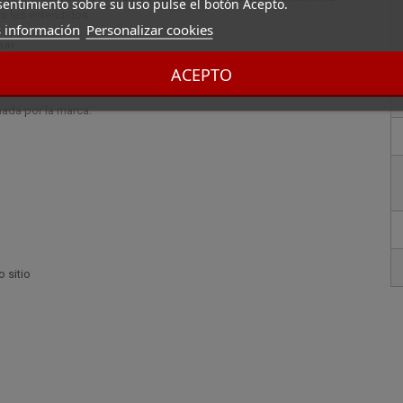
entimiento sobre su uso pulse el botón Acepto.
ra los entendidos.
 información
Personalizar cookies
mar
ACEPTO
rmada por la marca.
 sitio