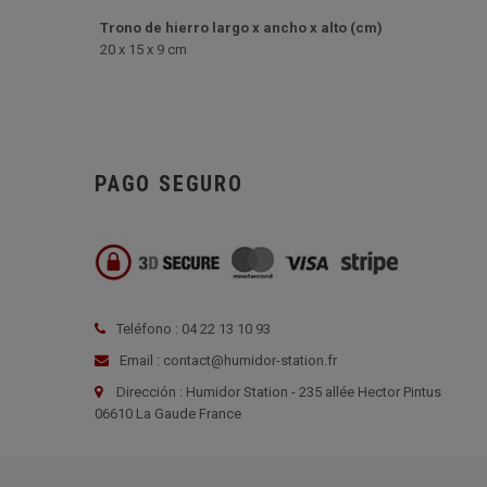
Trono de hierro largo x ancho x alto (cm)
20 x 15 x 9 cm
PAGO SEGURO
Teléfono : 04 22 13 10 93
Email : contact@humidor-station.fr
Dirección : Humidor Station - 235 allée Hector Pintus
06610 La Gaude France