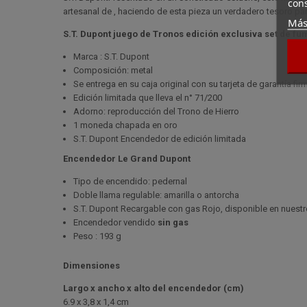
cons
artesanal de , haciendo de esta pieza un verdadero tesoro pa
Más
S.T. Dupont juego de Tronos edición exclusiva set de fu
Marca : S.T. Dupont
Composición: metal
Se entrega en su caja original con su tarjeta de garantía fi
Edición limitada que lleva el n° 71/200
Adorno: reproducción del Trono de Hierro
1 moneda chapada en oro
S.T. Dupont Encendedor de edición limitada
Encendedor Le Grand Dupont
Tipo de encendido: pedernal
Doble llama regulable: amarilla o antorcha
S.T. Dupont Recargable con gas Rojo, disponible en nuestro
Encendedor vendido
sin gas
Peso : 193 g
Dimensiones
Largo x ancho x alto del encendedor (cm)
6.9 x 3,8 x 1,4 cm