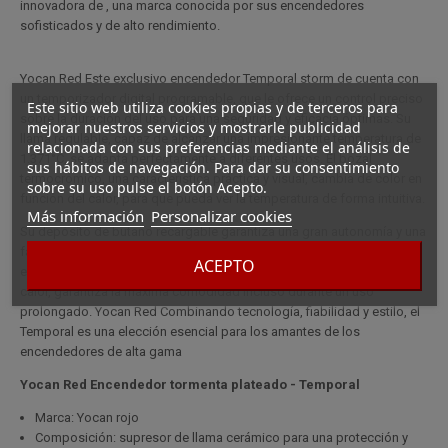
innovadora de , una marca conocida por sus encendedores
sofisticados y de alto rendimiento.
Yocan Red Este exclusivo encendedor Temporal storm de cuenta con
un temporizador digital programable, que le ofrece un control preciso
Este sitio web utiliza cookies propias y de terceros para
sobre la duración del uso para una seguridad y eficacia óptimas. Su
mejorar nuestros servicios y mostrarle publicidad
llama regulable, capaz de alcanzar una impresionante temperatura de
relacionada con sus preferencias mediante el análisis de
1.371°C, se adapta perfectamente a diferentes usos. El bozal
sus hábitos de navegación. Para dar su consentimiento
termocrómico, una característica práctica y visual, cambia de color en
sobre su uso pulse el botón Acepto.
función del calor, para que pueda ver la temperatura de forma intuitiva.
Más información
Personalizar cookies
Su depósito de butano recargable garantiza una gran autonomía y una
fácil recarga, combinando durabilidad y practicidad. El diseño
ACEPTO
ergonómico del encendedor, con su mango de silicona resistente al
calor, garantiza la máxima comodidad incluso durante un uso
prolongado. Yocan Red Combinando tecnología, fiabilidad y estilo, el
Temporal es una elección esencial para los amantes de los
encendedores de alta gama
Yocan Red Encendedor tormenta plateado - Temporal
Marca: Yocan rojo
Composición: supresor de llama cerámico para una protección y