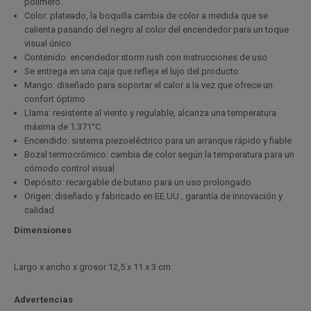
polímero.
Color: plateado, la boquilla cambia de color a medida que se
calienta pasando del negro al color del encendedor para un toque
visual único
Contenido: encendedor storm rush con instrucciones de uso
Se entrega en una caja que refleja el lujo del producto
Mango: diseñado para soportar el calor a la vez que ofrece un
confort óptimo
Llama: resistente al viento y regulable, alcanza una temperatura
máxima de 1.371°C
Encendido: sistema piezoeléctrico para un arranque rápido y fiable
Bozal termocrómico: cambia de color según la temperatura para un
cómodo control visual
Depósito: recargable de butano para un uso prolongado
Origen: diseñado y fabricado en EE.UU., garantía de innovación y
calidad
Dimensiones
L
argo x ancho x grosor
12,5 x 11 x 3 cm
Advertencias