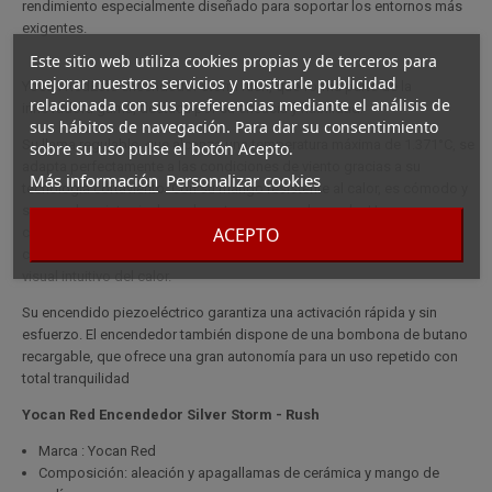
rendimiento especialmente diseñado para soportar los entornos más
exigentes.
Este sitio web utiliza cookies propias y de terceros para
mejorar nuestros servicios y mostrarle publicidad
Yocan RedEste encendedor storm rush, que forma parte de la
relacionada con sus preferencias mediante el análisis de
innovadora gama, destaca por su eficacia y fiabilidad.
sus hábitos de navegación. Para dar su consentimiento
Su llama regulable, que alcanza una temperatura máxima de 1.371°C, se
sobre su uso pulse el botón Acepto.
adapta perfectamente a las condiciones de viento gracias a su
Más información
Personalizar cookies
tecnología cortaviento. Con su mango resistente al calor, es cómodo y
seguro de sujetar, incluso durante un uso prolongado. Una
ACEPTO
característica única de este modelo es su boquilla termocrómica, que
cambia de color en función de la temperatura, ofreciendo un control
visual intuitivo del calor.
Su encendido piezoeléctrico garantiza una activación rápida y sin
esfuerzo. El encendedor también dispone de una bombona de butano
recargable, que ofrece una gran autonomía para un uso repetido con
total tranquilidad
Yocan Red Encendedor Silver Storm - Rush
Marca : Yocan Red
Composición: aleación y apagallamas de cerámica y mango de