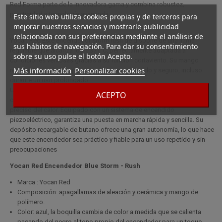
Red Forma parte de la innovadora gama y combina robustez,
practicidad y tecnología avanzada.
Este sitio web utiliza cookies propias y de terceros para
mejorar nuestros servicios y mostrarle publicidad
relacionada con sus preferencias mediante el análisis de
Yocan Red Este encendedor storm rush de dispone de una llama
sus hábitos de navegación. Para dar su consentimiento
regulable que alcanza los 1.371°C, perfectamente adaptada a
sobre su uso pulse el botón Acepto.
condiciones ventosas gracias a su función cortaviento. Su mango
Más información
Personalizar cookies
resistente al calor proporciona un agarre cómodo y seguro, incluso
durante un uso prolongado.
Una de sus características clave es su bozal termocrómico, que
ACEPTO
cambia de color en función de la temperatura, para un control visual
preciso del calor. Equipado con un sistema de encendido
piezoeléctrico, garantiza una puesta en marcha rápida y sencilla. Su
depósito recargable de butano ofrece una gran autonomía, lo que hace
que este encendedor sea práctico y fiable para un uso repetido y sin
preocupaciones
Yocan Red Encendedor Blue Storm - Rush
Marca : Yocan Red
Composición: apagallamas de aleación y cerámica y mango de
polímero.
Color: azul, la boquilla cambia de color a medida que se calienta
pasando del negro al tono propio del encendedor para un toque