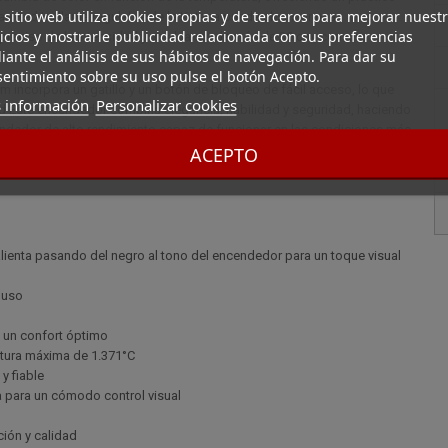
 sitio web utiliza cookies propias y de terceros para mejorar nuest
an Red La llama regulable de la Katana puede alcanzar una
icios y mostrarle publicidad relacionada con sus preferencias
preciso de la intensidad y un alcance de más de 30 cm, con una
ante el análisis de sus hábitos de navegación. Para dar su
entimiento sobre su uso pulse el botón Acepto.
incorpora un gatillo y un botón de bloqueo de fácil acceso, lo que
 información
Personalizar cookies
ed Este encendedor combina elegancia, fiabilidad y seguridad, haciendo
endedor de alto rendimiento capaz de funcionar en las condiciones más
ACEPTO
alienta pasando del negro al tono del encendedor para un toque visual
 uso
e un confort óptimo
ratura máxima de 1.371°C
y fiable
 para un cómodo control visual
ción y calidad