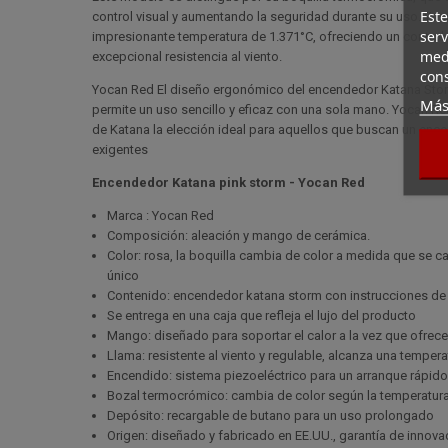
Este
control visual y aumentando la seguridad durante su uso. Yoc
serv
impresionante temperatura de 1.371°C, ofreciendo un control 
medi
excepcional resistencia al viento.
cons
Yocan Red El diseño ergonómico del encendedor Katana Storm 
Más
permite un uso sencillo y eficaz con una sola mano. Yocan R
de Katana la elección ideal para aquellos que buscan un enc
exigentes
Encendedor Katana pink storm - Yocan Red
Marca : Yocan Red
Composición: aleación y mango de cerámica.
Color: rosa, la boquilla cambia de color a medida que se c
único
Contenido: encendedor katana storm con instrucciones de
Se entrega en una caja que refleja el lujo del producto
Mango: diseñado para soportar el calor a la vez que ofrec
Llama: resistente al viento y regulable, alcanza una tempe
Encendido: sistema piezoeléctrico para un arranque rápido 
Bozal termocrómico: cambia de color según la temperatura
Depósito: recargable de butano para un uso prolongado
Origen: diseñado y fabricado en EE.UU., garantía de innova