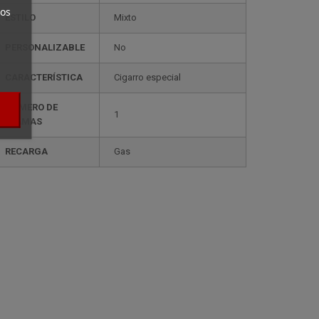
ros
ESTILO
mixto
PERSONALIZABLE
no
CARACTERÍSTICA
cigarro especial
NÚMERO DE
1
LLAMAS
RECARGA
gas