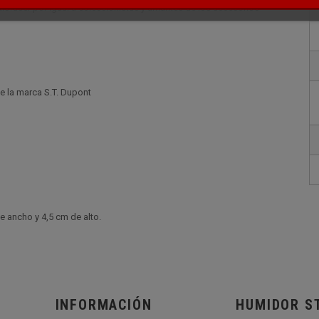
tisfacer por igual a coleccionistas y amantes de los accesorios
e la marca S.T. Dupont
 ancho y 4,5 cm de alto.
INFORMACIÓN
HUMIDOR S