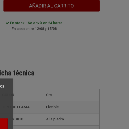
AÑADIR AL CARRITO
En stock - Se envía en 24 horas
En casa entre
12/08
y
15/08
icha técnica
ros
COLOR
Oro
TIPO DE LLAMA
Flexible
ENCENDIDO
A la piedra