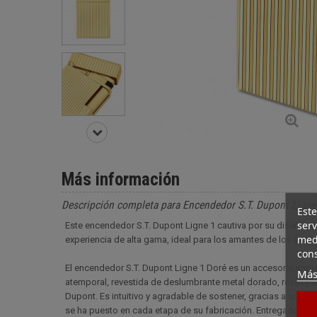
Más información
Descripción completa para Encendedor S.T. Dupont Ligne
Este
serv
Este encendedor S.T. Dupont Ligne 1 cautiva por su diseño re
medi
experiencia de alta gama, ideal para los amantes de los acce
cons
El encendedor S.T. Dupont Ligne 1 Doré es un accesorio impre
Más
atemporal, revestida de deslumbrante metal dorado, resalta las 
Dupont. Es intuitivo y agradable de sostener, gracias a su cu
se ha puesto en cada etapa de su fabricación. Entregado en 