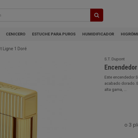
CENICERO
ESTUCHE PARA PUROS
HUMIDIFICADOR
HIGRÓM
t Ligne 1 Doré
S.T. Dupont
Encendedor 
Este encendedor S.
acabado dorado. En
alta gama, ...