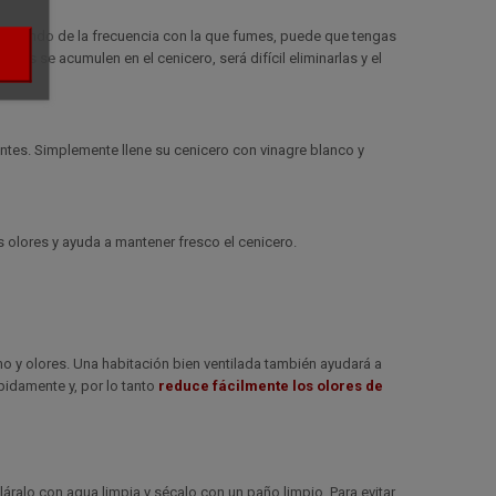
pendiendo de la frecuencia con la que fumes, puede que tengas
puros se acumulen en el cenicero, será difícil eliminarlas y el
tentes. Simplemente llene su cenicero con vinagre blanco y
os olores y ayuda a mantener fresco el cenicero.
o y olores. Una habitación bien ventilada también ayudará a
pidamente y, por lo tanto
reduce fácilmente los olores de
cláralo con agua limpia y sécalo con un paño limpio. Para evitar