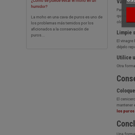
¿Cómo se puede evitar el moho en un
Vacíe s
humidor?
Para evita
que vaciarl
La moho en una cava de puros es uno de
olor a hum
los problemas más temidos por los
aficionados a la conservación de
Limpie 
puros....
El vinagre
déjelo rep
Utilice 
Otra forma
Conse
Coloque 
El cenicer
mantener e
los puros
Concl
Una forma 