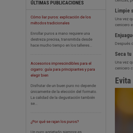
cenizas, p
ÚLTIMAS PUBLICACIONES
Limpie 
Cómo liar puros: explicación de los
Una vez qu
métodos tradicionales
cenicero e
Enrollar puros a mano requiere una
Enjuagu
destreza precisa, transmitida desde
Después de
hace mucho tiempo en los talleres...
Seca tu
Una vez qu
Accesorios imprescindibles para el
cenicero 
cigarro: guía para principiantes y para
elegir bien
Evita
Disfrutar de un buen puro no depende
únicamente de la elección del formato.
La calidad de la degustación también
se...
¿Por qué se rajan los puros?
Un puro agrietado siempre es