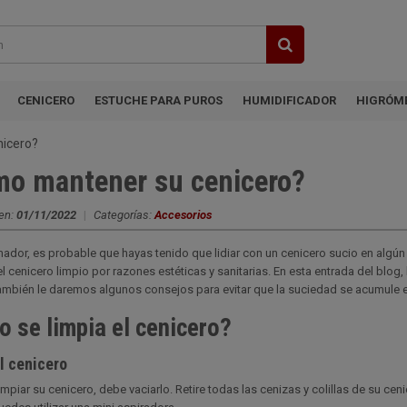
CENICERO
ESTUCHE PARA PUROS
HUMIDIFICADOR
HIGRÓM
icero?
o mantener su cenicero?
en:
01/11/2022
|
Categorías:
Accesorios
mador, es probable que hayas tenido que lidiar con un cenicero sucio en algún
l cenicero limpio por razones estéticas y sanitarias. En esta entrada del blo
También le daremos algunos consejos para evitar que la suciedad se acumule 
 se limpia el cenicero?
l cenicero
impiar su cenicero, debe vaciarlo. Retire todas las cenizas y colillas de su c