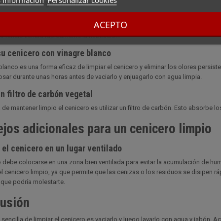
u cenicero regularmente
r que la suciedad se acumule en su cenicero, debe vaciarlo regularmente. De
ACEPTO
o diaria o semanalmente. Si deja que las cenizas y colillas de los cigarrillos o 
o rancio llenará rápidamente la habitación.
su cenicero con vinagre blanco
 blanco es una forma eficaz de limpiar el cenicero y eliminar los olores persis
osar durante unas horas antes de vaciarlo y enjuagarlo con agua limpia.
un filtro de carbón vegetal
 de mantener limpio el cenicero es utilizar un filtro de carbón. Esto absorbe l
jos adicionales para un cenicero limpio
el cenicero en un lugar ventilado
o debe colocarse en una zona bien ventilada para evitar la acumulación de hum
l cenicero limpio, ya que permite que las cenizas o los residuos se disipen rá
que podría molestarte.
usión
sencilla de limpiar el cenicero es vaciarlo y luego lavarlo con agua y jabón. A