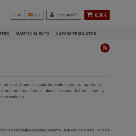
EUR
ES
Iniciar sesión
0,00 €
ETRO
MANTENIMIENTO
NUEVOS PRODUCTOS
 momento. A nadie le gusta limpiarlos, pero es importante
g, le mostraremos cómo limpiar su cenicero de forma rápida y
en su cenicero
enicero y deséchelas adecuadamente. Si tu cenicero está lleno de