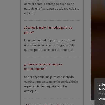
sorprendente, sobre todo cuando se
trata de una fina pieza de tabaco cubano
o de un...
¿Cuál es la mejor humedad para los
puros?
La mejor humedad para un puro no es
una cifra única, sino un rango estable
que respete la calidad del tabaco, el...
¿Cómo se enciende un puro
correctamente?
Saber encender un puro con método
cambia inmediatamente la calidad de la
Este
experiencia de degustación. Un
serv
arranque...
medi
cons
Más