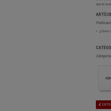
que la suc
ARTÍCU
Publicaci
¿Cómo re
CATEGO
Categoría
CE
ENTR