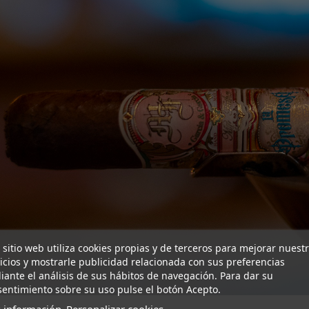
 sitio web utiliza cookies propias y de terceros para mejorar nuest
icios y mostrarle publicidad relacionada con sus preferencias
ante el análisis de sus hábitos de navegación. Para dar su
entimiento sobre su uso pulse el botón Acepto.
 información
Personalizar cookies