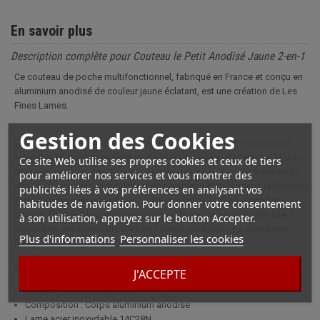
En savoir plus
Description complète pour Couteau le Petit Anodisé Jaune 2-en-1
Ce couteau de poche multifonctionnel, fabriqué en France et conçu en
aluminium anodisé de couleur jaune éclatant, est une création de Les
Fines Lames.
Gestion des Cookies
Le modèle Le Petit Anodisé Jaune illustre parfaitement l'ingéniosité
française en combinant les fonctions d'un couteau traditionnel et d'un
Ce site Web utilise ses propres cookies et ceux de tiers
coupe-cigare capable de tailler des cigares jusqu'à un diamètre de 23
pour améliorer nos services et vous montrer des
mm. Sa conception compacte et son esthétique moderne et raffinée en
publicités liées à vos préférences en analysant vos
font un compagnon idéal pour votre quotidien, facile à emporter
habitudes de navigation. Pour donner votre consentement
partout. Disponible dans une large palette de coloris sur notre site, il
à son utilisation, appuyez sur le bouton Accepter.
représente une excellente idée de cadeau pour ceux qui apprécient
Plus d'informations
Personnaliser les cookies
l'élégance et la fonctionnalité.
Couteau le Petit Andodisé Jaune 2-en-1
J'ACCEPTE
Marque : les Fines Lames
Composition : Corps aluminium anodisé
Lame acier inoxydable 14C28N