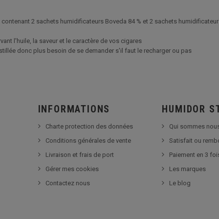
 contenant 2 sachets humidificateurs Boveda 84 % et 2 sachets humidificateu
ant l'huile, la saveur et le caractère de vos cigares
stillée donc plus besoin de se demander s'il faut le recharger ou pas
INFORMATIONS
HUMIDOR S
Charte protection des données
Qui sommes nous
Conditions générales de vente
Satisfait ou rem
Livraison et frais de port
Paiement en 3 foi
Gérer mes cookies
Les marques
Contactez nous
Le blog