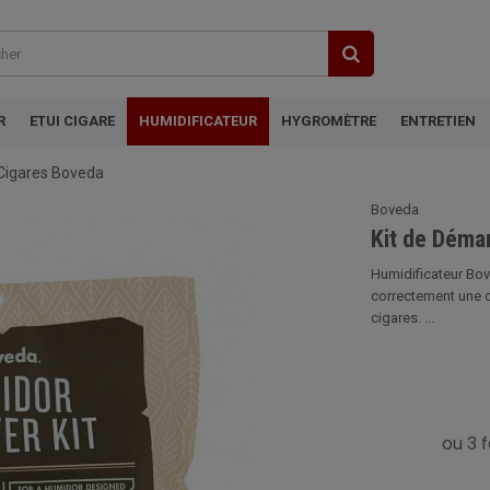
R
ETUI CIGARE
HUMIDIFICATEUR
HYGROMÈTRE
ENTRETIEN
Cigares Boveda
Boveda
Kit de Déma
Humidificateur Bo
correctement une c
cigares. ...