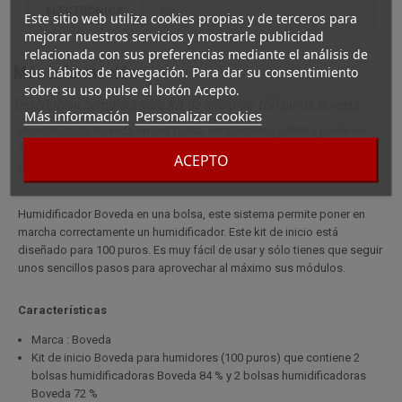
ELECTRÓNICA
no
Este sitio web utiliza cookies propias y de terceros para
mejorar nuestros servicios y mostrarle publicidad
relacionada con sus preferencias mediante el análisis de
Más información
sus hábitos de navegación. Para dar su consentimiento
sobre su uso pulse el botón Acepto.
Descripción completa para Kit de inicio de 100 puros Boveda
Más información
Personalizar cookies
Humidificador Boveda en una bolsa, este sistema permite poner en
marcha correctamente un humidificador. Este kit de inicio está
ACEPTO
diseñado para 100 puros.
Humidificador Boveda en una bolsa, este sistema permite poner en
marcha correctamente un humidificador. Este kit de inicio está
diseñado para 100 puros. Es muy fácil de usar y sólo tienes que seguir
unos sencillos pasos para aprovechar al máximo sus módulos.
Características
Marca : Boveda
Kit de inicio Boveda para humidores (100 puros) que contiene 2
bolsas humidificadoras Boveda 84 % y 2 bolsas humidificadoras
Boveda 72 %