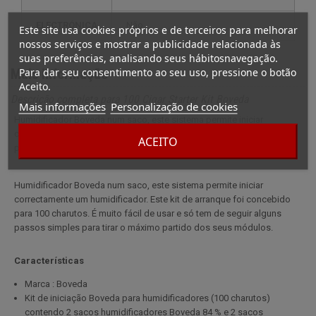
ELECTRÓNICA
não
Este site usa cookies próprios e de terceiros para melhorar
nossos serviços e mostrar a publicidade relacionada às
suas preferências, analisando seus hábitosnavegação.
Para dar seu consentimento ao seu uso, pressione o botão
Mais informação
Aceito.
Descrição completa para 100 Cigar Starter Kit Boveda
Mais informações
Personalização de cookies
Humidificador Boveda num saco, este sistema permite iniciar
correctamente um humidificador. Este kit de arranque foi concebido
ACEITO
para 100 charutos.
Humidificador Boveda num saco, este sistema permite iniciar
correctamente um humidificador. Este kit de arranque foi concebido
para 100 charutos. É muito fácil de usar e só tem de seguir alguns
passos simples para tirar o máximo partido dos seus módulos.
Características
Marca : Boveda
Kit de iniciação Boveda para humidificadores (100 charutos)
contendo 2 sacos humidificadores Boveda 84 % e 2 sacos