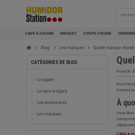
CAVE À CIGARE
BRIQUET
COUPE CIGARE
CENDRIE
Blog
Les marques
Quelle marque choisir 
Quel
CATÉGORIES DE BLOG
Posté le:
3
Le cigare
Pour trans
Faisons le
La cave à cigare
À quo
Les accessoires
Vous êtes 
Les marques
transporter
déplaceme
L’étui à c