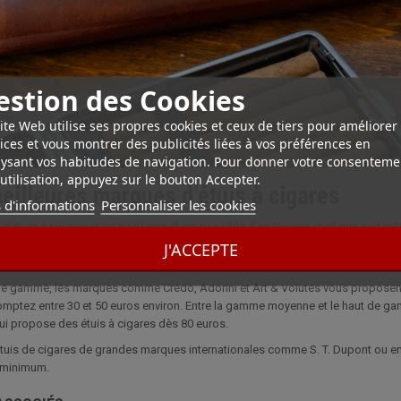
estion des Cookies
ite Web utilise ses propres cookies et ceux de tiers pour améliorer
ices et vous montrer des publicités liées à vos préférences en
ysant vos habitudes de navigation. Pour donner votre consenteme
utilisation, appuyez sur le bouton Accepter.
eilleures marques d’étuis à cigares
 d'informations
Personnaliser les cookies
étuis à cigares étant très large, il est possible d’en trouver, quel que soit vot
en acquérir un à un très bon prix. Plus le matériau est précieux (bois de cèdre, c
J'ACCEPTE
aussi en plusieurs formats, pouvant ainsi transporter un ou plusieurs cigares 
de gamme, les marques comme Crédo, Adorini et Art & Volutes vous proposent d
omptez entre 30 et 50 euros environ. Entre la gamme moyenne et le haut de g
i propose des étuis à cigares dès 80 euros.
tuis de cigares de grandes marques internationales comme S. T. Dupont ou enc
 minimum.