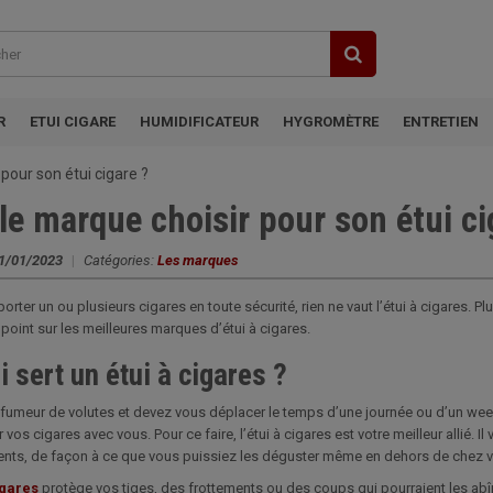
R
ETUI CIGARE
HUMIDIFICATEUR
HYGROMÈTRE
ENTRETIEN
pour son étui cigare ?
le marque choisir pour son étui ci
1/01/2023
|
Catégories:
Les marques
porter un ou plusieurs cigares en toute sécurité, rien ne vaut l’étui à cigares.
 point sur les meilleures marques d’étui à cigares.
i sert un étui à cigares ?
fumeur de volutes et devez vous déplacer le temps d’une journée ou d’un week-end.
 vos cigares avec vous. Pour ce faire, l’étui à cigares est votre meilleur allié.
nts, de façon à ce que vous puissiez les déguster même en dehors de chez 
igares
protège vos tiges, des frottements ou des coups qui pourraient les a