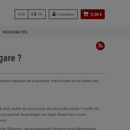
EUR
FR
Connexion
0,00 €
NOUVEAUTÉS
gare ?
 Plusieurs marques en proposent, mais toutes ne se valent pas.
 Inutile de vous priver de votre petit plaisir ! Il suffit de
 Il vous permet de protéger vos tiges durant vos courts
vous.
bîmer. Élégants, ces accessoires fumeurs vous démarquent