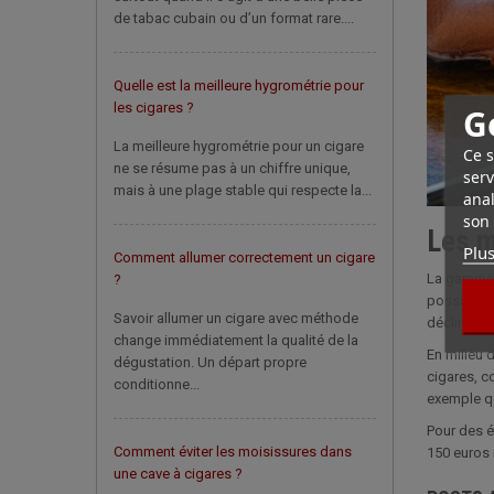
de tabac cubain ou d’un format rare....
Quelle est la meilleure hygrométrie pour
les cigares ?
G
La meilleure hygrométrie pour un cigare
Ce s
ne se résume pas à un chiffre unique,
serv
mais à une plage stable qui respecte la...
anal
son 
Les m
Plus
Comment allumer correctement un cigare
La gamme d’
?
possible d’
Savoir allumer un cigare avec méthode
déclinent 
change immédiatement la qualité de la
En milieu 
dégustation. Un départ propre
cigares, c
conditionne...
exemple qu
Pour des é
Comment éviter les moisissures dans
150 euros
une cave à cigares ?