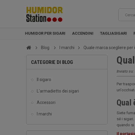
HUMIDOR PER SIGARI
ACCENDINI
TAGLIASIGARI
Blog
I marchi
Quale marca scegliere per i
Qual
CATEGORIE DI BLOG
Inviato su:
Il sigaro
Per traspor
un'occhiata
L'armadietto dei sigari
Qual 
Accessori
Siete fuma
I marchi
sé i sigari
quando si 
Il portasi