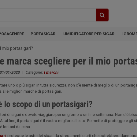
POSACENERE
PORTASIGARI
UMIDIFICATORE PER SIGARI
IGROM
l mio portasigari?
e marca scegliere per il mio porta
31/01/2023
|
Categorie:
I marchi
tare uno o più sigari in tutta sicurezza, non c'è niente di meglio di un portasig
 alle migliori marche di portasigari.
è lo scopo di un portasigari?
tori di sigari e dovete viaggiare per un giorno o un fine settimana. Non c'è bis
. A tal fine, il portasigari è il vostro migliore alleato. Permette di proteggere gl
è lontani da casa.
gari
protegge le aste dei sigari da sfregamenti o urti che potrebbero danneggia