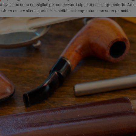
 Tuttavia, non sono consigliati per conservare i sigari per un lungo periodo. Ad
rebbero essere alterati, poiché l'umidità e la temperatura non sono garantite.