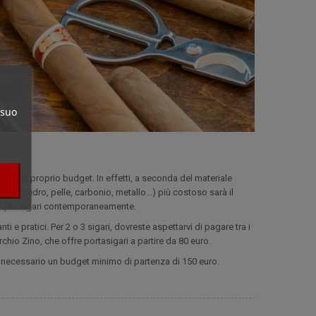
 suo
e dal proprio budget. In effetti, a seconda del materiale
no di cedro, pelle, carbonio, metallo...) più costoso sarà il
o o più sigari contemporaneamente.
 e pratici. Per 2 o 3 sigari, dovreste aspettarvi di pagare tra i
rchio Zino, che offre portasigari a partire da 80 euro.
 è necessario un budget minimo di partenza di 150 euro.