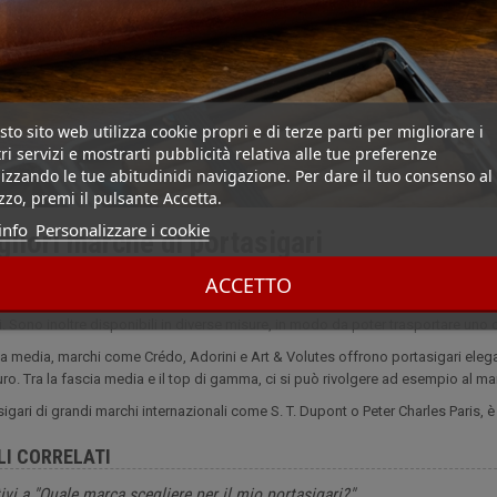
to sito web utilizza cookie propri e di terze parti per migliorare i
ri servizi e mostrarti pubblicità relativa alle tue preferenze
izzando le tue abitudinidi navigazione. Per dare il tuo consenso al
izzo, premi il pulsante Accetta.
info
Personalizzare i cookie
gliori marche di portasigari
ACCETTO
gamma di portasigari è molto ampia, è possibile trovarne uno, indipendentement
 è possibile acquistarne uno a un ottimo prezzo. Più prezioso è il materiale (leg
i. Sono inoltre disponibili in diverse misure, in modo da poter trasportare un
a media, marchi come Crédo, Adorini e Art & Volutes offrono portasigari eleganti
uro. Tra la fascia media e il top di gamma, ci si può rivolgere ad esempio al ma
asigari di grandi marchi internazionali come S. T. Dupont o Peter Charles Paris,
LI CORRELATI
ivi a "Quale marca scegliere per il mio portasigari?"