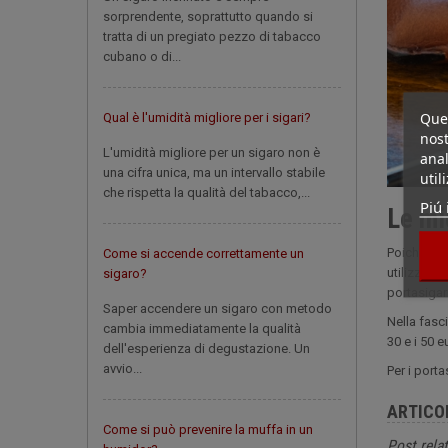
sorprendente, soprattutto quando si
tratta di un pregiato pezzo di tabacco
cubano o di...
Ques
Qual è l'umidità migliore per i sigari?
nost
L'umidità migliore per un sigaro non è
anal
una cifra unica, ma un intervallo stabile
util
che rispetta la qualità del tabacco,...
Piú 
Le mi
Poiché la 
Come si accende correttamente un
utilizzato,
sigaro?
portasigar
Saper accendere un sigaro con metodo
Nella fasci
cambia immediatamente la qualità
30 e i 50 e
dell'esperienza di degustazione. Un
avvio...
Per i port
ARTICO
Come si può prevenire la muffa in un
Post relat