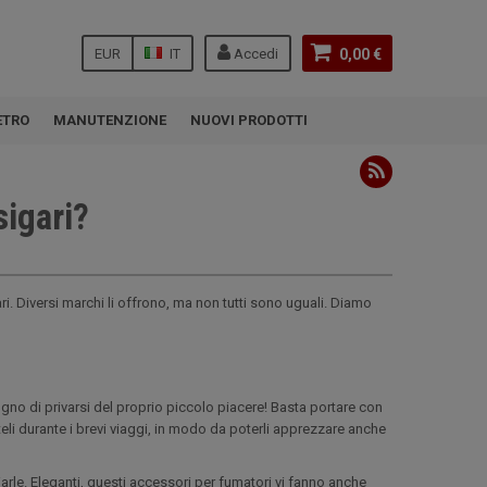
EUR
IT
Accedi
0,00 €
ETRO
MANUTENZIONE
NUOVI PRODOTTI
sigari?
ari. Diversi marchi li offrono, ma non tutti sono uguali. Diamo
ogno di privarsi del proprio piccolo piacere! Basta portare con
i steli durante i brevi viaggi, in modo da poterli apprezzare anche
rle. Eleganti, questi accessori per fumatori vi fanno anche