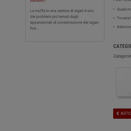
humidor?
Quale ma
La muffa in una cantina di sigari è uno
dei problemi più temuti dagli
Trovare 
appassionati di conservazione dei sigari.
Astuccio
Può...
CATEGO
Categorie
ARTI