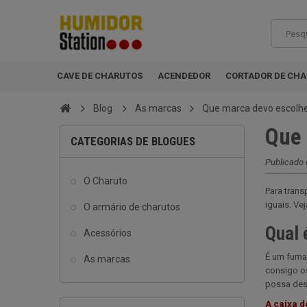
CAVE DE CHARUTOS
ACENDEDOR
CORTADOR DE CH
Blog
As marcas
Que marca devo escolher
Que 
CATEGORIAS DE BLOGUES
Publicado
O Charuto
Para tran
iguais. Ve
O armário de charutos
Qual 
Acessórios
É um fumad
As marcas
consigo os
possa des
A caixa d