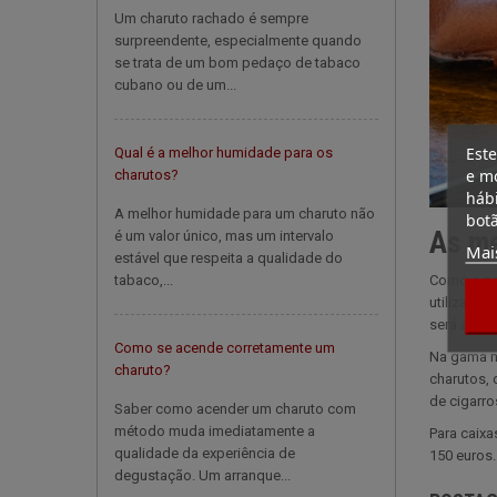
Um charuto rachado é sempre
surpreendente, especialmente quando
se trata de um bom pedaço de tabaco
cubano ou de um...
Este
Qual é a melhor humidade para os
e mo
charutos?
hábi
A melhor humidade para um charuto não
botã
As me
é um valor único, mas um intervalo
Mai
estável que respeita a qualidade do
tabaco,...
Como a gam
utilizado,
será a cig
Como se acende corretamente um
Na gama mé
charuto?
charutos, 
de cigarros
Saber como acender um charuto com
método muda imediatamente a
Para caixa
qualidade da experiência de
150 euros.
degustação. Um arranque...