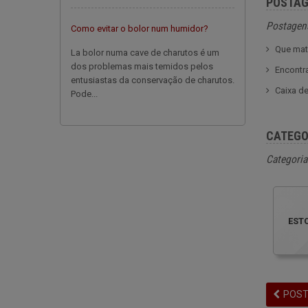
POSTAG
Postagens
Como evitar o bolor num humidor?
Que mat
La bolor numa cave de charutos é um
dos problemas mais temidos pelos
Encontra
entusiastas da conservação de charutos.
Caixa de
Pode...
CATEGO
Categoria
EST
POST