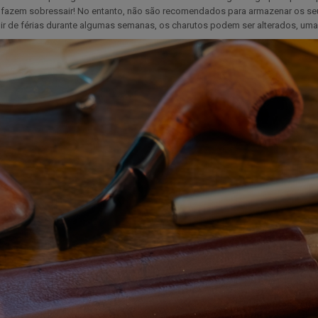
fazem sobressair! No entanto, não são recomendados para armazenar os seu
e ir de férias durante algumas semanas, os charutos podem ser alterados, um