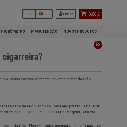
EUR
PT
Entrar
0,00 €
HIGRÔMETRO
MANUTENÇÃO
NOVOS PRODUTOS
cigarreira?
arutos. Várias marcas oferecem-nas, mas nem todas são
necessidade de se privar do seu pequeno prazer! Basta levar
eger os seus caules durante as suas curtas viagens, para que
possam danificar. Elegante, estes acessórios para fumadores