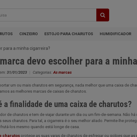
ARUTOS
CINZEIRO
ESTOJO PARA CHARUTOS
HUMIDIFICADOR
 para a minha cigarreira?
marca devo escolher para a minha 
 em:
31/01/2023
|
Categorias:
As marcas
sportar um ou mais charutos em segurança, nada melhor que uma caixa de ch
jamos as melhores marcas de caixas de charutos.
é a finalidade de uma caixa de charutos?
or de charutos e tem de viajar durante um dia ou um fim-de-semana. Não há 
 seus charutos. Para tal, a cigarreira é o seu melhor aliado. Permite-lhe prot
frutá-los mesmo quando está longe de casa.
e charutos
protege as suas varas de charutos de esfregar ou golpes que as 